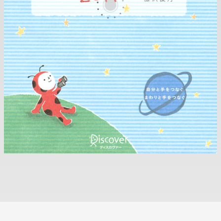
ス
カ
ヴ
ァ
ー・
ト
ゥ
エ
ン
テ
ィ
ワ
ン
|
BOOK
TECH
Bibi
|
EPUB
Reader
on
your