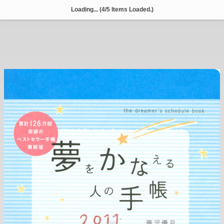
夢
Laying out...
を
か
な
え
る
人
の
手
帳
２
０
１
１
-
藤
沢
優
月
-
デ
ィ