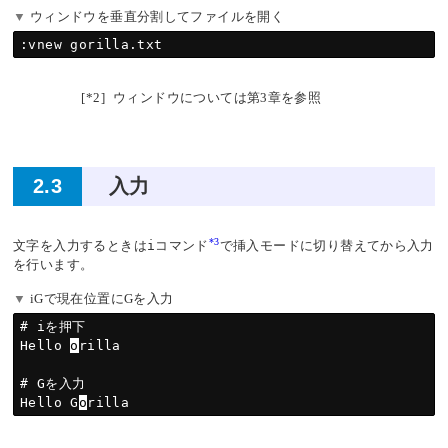
ウィンドウを垂直分割してファイルを開く
[*2]
ウィンドウについては第3章を参照
2.3
入力
*3
文字を入力するときは
i
コマンド
で挿入モードに切り替えてから入力
を行います。
iGで現在位置にGを入力
# iを押下

Hello 
o
rilla

# Gを入力

Hello G
o