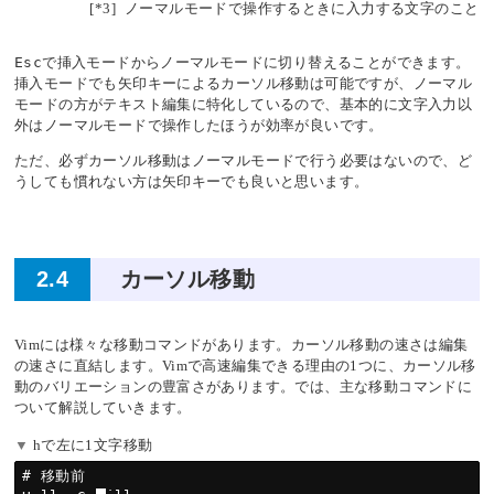
[*3]
ノーマルモードで操作するときに入力する文字のこと
Esc
で挿入モードからノーマルモードに切り替えることができます。
挿入モードでも矢印キーによるカーソル移動は可能ですが、ノーマル
モードの方がテキスト編集に特化しているので、基本的に文字入力以
外はノーマルモードで操作したほうが効率が良いです。
ただ、必ずカーソル移動はノーマルモードで行う必要はないので、ど
うしても慣れない方は矢印キーでも良いと思います。
2.4
カーソル移動
Vimには様々な移動コマンドがあります。カーソル移動の速さは編集
の速さに直結します。Vimで高速編集できる理由の1つに、カーソル移
動のバリエーションの豊富さがあります。では、主な移動コマンドに
ついて解説していきます。
hで左に1文字移動
# 移動前
