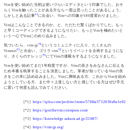
Vimを使い始めた当初は使いづらいエディタという印象でした。おそ
らくVimを触ったことがある方なら一度は思ったことがあるしょう。
*1
しかしとある記事
に出会い、Vimへの印象が180度変わりました。
Vimはこんなことできるのか。と、ただただ驚くばかりでした。もっ
と早くコーディングできるようになりたい、もっとVimを極めたいと
いう一心でVimにのめり込みました。
*4
気づいたら、vim-jp
というコミュニティに入り、たくさんの
*5
*2
Vimmer
と出会い、ゴリラ.vim
というイベントを企画するようにな
*3
り、さくらのナレッジ
にてVimの連載をするようになりました。
Vimを使い始めてまだ1年程度ですが、Vimの良さをみなさんに伝える
ため本書を執筆することを決意しました。筆者が知っているVimの良
さをこの本に詰め込みました。Vimに興味ある方、これからVimを始め
ようとしている方、また中々上達しない方と感じている方はぜひ手元
に置いて何度も読んでみてください。
[*1]
https://qiita.com/jnchito/items/57ffda5712636a9a1e62
[*2]
https://gorillavim.connpass.com/
[*3]
https://knowledge.sakura.ad.jp/21687/
[*4]
https://vim-jp.org/