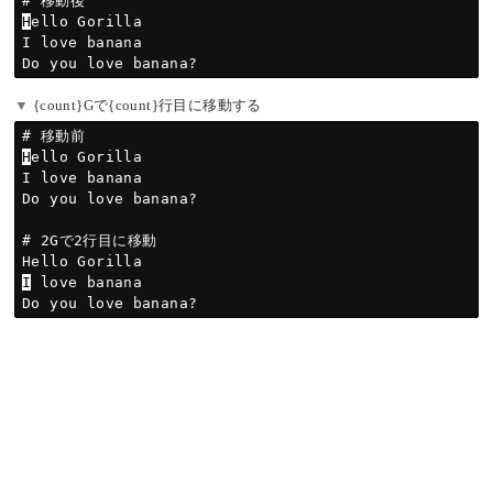
H
ello Gorilla

I love banana

{count}Gで{count}行目に移動する
H
ello Gorilla

I love banana

Do you love banana?

# 2Gで2行目に移動

I
 love banana
