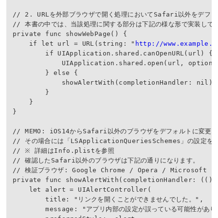
// 2. URLを外部ブラウザで開く処理においてSafari以外をデフォ
// 本書の中では、当該処理に関する部分は下記の様な形で実装してい
private func showWebPage() {

    if let url = URL(string: "
http://www.example.c
        if UIApplication.shared.canOpenURL(url) {

            UIApplication.shared.open(url, options:
        } else {

            showAlertWith(completionHandler: nil)

        }

    }

}

// MEMO: iOS14からSafari以外のブラウザをデフォルトに変更
// その場合には「LSApplicationQueriesSchemes」の設定
// ※ 詳細はInfo.plistを参照

// 確認したSafari以外のブラウザは下記の通りになります。

// 検証ブラウザ: Google Chrome / Opera / Microsoft Edg
private func showAlertWith(completionHandler: (() -
    let alert = UIAlertController(

        title: "リンクを開くことができませんでした。",

        message: "アプリ内部の設定が誤っている可能性がありま