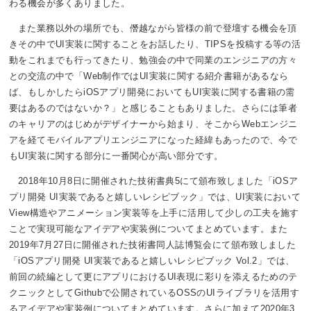
わる機会が多くありました。
また業務以外の場所でも、僭越ながら皆様の前で登壇する機会を頂
きその中でUI実装に関することをお話したり、TIPSを投稿する等の活
動をこれまでも行ってきたり、勉強会の中で同業のエンジニアの方々
との交流の中で「Web制作ではUI実装に関する紹介書籍があるなら
ば、もしかしたらiOSアプリ開発においてもUI実装に関する書籍の需
要はあるのではないか？」と感じることもありました。さらには筆者
のキャリアのはじめがデザイナーから始まり、そこからWebエンジニ
アを経てモバイルアプリエンジニアになった経緯もあったので、今で
もUI実装に関する部分に一番関心が高い部分です。
2018年10月8日に開催された技術書典5にて頒布致しました「iOSア
プリ開発 UI実装であると嬉しいレシピブック」では、UI実装において
View構造やアニメーション実装等を上手に活用して少しの工夫を施す
ことで実現可能なアイデアや実装例についてまとめています。また
2019年7月27日に開催された技術書同人誌博覧会にて頒布致しました
「iOSアプリ開発 UI実装であると嬉しいレシピブック Vol.2」では、
前回の続編として更にアプリにおけるUI表現に彩りを添えるためのテ
クニックとしてGithubで公開されているOSSのUIライブラリを活用す
るアイデアや実装例についてまとめています。さらに加えて2020年3