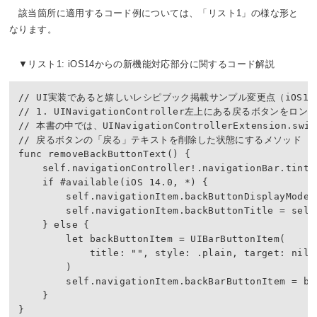
該当箇所に適用するコード例については、「
リスト1
」の様な形と
なります。
リスト1: iOS14からの新機能対応部分に関するコード解説
// UI実装であると嬉しいレシピブック掲載サンプル変更点（iOS14
// 1. UINavigationController左上にある戻るボタン
// 本書の中では、UINavigationControllerExtension.s
// 戻るボタンの「戻る」テキストを削除した状態にするメソッド

func removeBackButtonText() {

    self.navigationController!.navigationBar.tintCo
    if #available(iOS 14.0, *) {

        self.navigationItem.backButtonDisplayMode =
        self.navigationItem.backButtonTitle = self.
    } else {

        let backButtonItem = UIBarButtonItem(

            title: "", style: .plain, target: nil, 
        )

        self.navigationItem.backBarButtonItem = bac
    }

}
