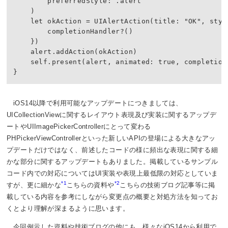
        preferredStyle: .alert

    )

    let okAction = UIAlertAction(title: "OK", styl
        completionHandler?()

    })

    alert.addAction(okAction)

    self.present(alert, animated: true, completion:
iOS14以降で利用可能なアップデートにつきましては、
UICollectionViewに関するレイアウト表現及び実装に関するアップデ
ートやUIImagePickerControllerにとって変わる
PHPickerViewControllerといった新しいAPIの登場による大きなアッ
プデートだけではなく、前述したコードの様に頻出な表現に関する細
かな部分に関するアップデートもありました。掲載しているサンプル
コード内での対応についてはUI実装や表現上最低限の対応としていま
*1
*2
すが、更に細かな
こちらの資料や
こちらの技術ブログ記事等に掲
載している内容を参考にしながら変更点の概要と対処方法を知ってお
くとより理解が深まるように思います。
今回例示した資料や技術ブログの他にも、様々なiOS14から利用で