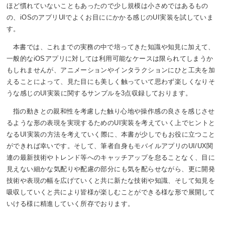
ほど慣れていないこともあったので少し規模は小さめではあるもの
の、iOSのアプリUIでよくお目ににかかる感じのUI実装を試していま
す。
本書では、これまでの実務の中で培ってきた知識や知見に加えて、
一般的なiOSアプリに対しては利用可能なケースは限られてしまうか
もしれませんが、アニメーションやインタラクションにひと工夫を加
えることによって、見た目にも美しく触っていて思わず楽しくなりそ
うな感じのUI実装に関するサンプルを3点収録しております。
指の動きとの親和性を考慮した触り心地や操作感の良さを感じさせ
るような形の表現を実現するためのUI実装を考えていく上でヒントと
なるUI実装の方法を考えていく際に、本書が少しでもお役に立つこと
ができれば幸いです。そして、筆者自身もモバイルアプリのUI/UX関
連の最新技術やトレンド等へのキャッチアップを怠ることなく、目に
見えない細かな気配りや配慮の部分にも気を配らせながら、更に開発
技術や表現の幅を広げていくと共に新たな技術や知識、そして知見を
吸収していくと共により皆様が楽しむことができる様な形で展開して
いける様に精進していく所存でおります。