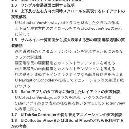
1.3 サンプル実装画面に関する説明
1.4 上下及び左右方向の同時スクロールを実現するレイアウトの
実装解説
UICollectionViewFlowLayoutクラスを継承したクラスの作成
上下及び左右方向のスクロールをするUICollectionViewの表示
に関して
1.5 サムネイル一覧画面から拡大表示する形の画面遷移処理の実
装解説
画面遷移時のカスタムトランジションを実現するために必要な
クラスの関連性
画面遷移元の画面構造とカスタムトランジションを考える
画面遷移先の画面構造とカスタムトランジションを考える
指の動きと連動するインタラクティブな画面遷移処理を考える
UINavigationControllerを拡張してアニメーション等の処理と結
びつける
1.6 Safariアプリのタブ表示に類似したレイアウトの実装解説
UICollectionViewLayoutクラスを継承したクラスの作成
Safariアプリのタブ表示の様な振る舞いをするUICollectionView
の表示に関して
1.7 UITabBarControllerの切り替えアニメーションの実装解説
1.8 UICollectionViewまたはUIScrollViewのどちらを利用する
かの考察