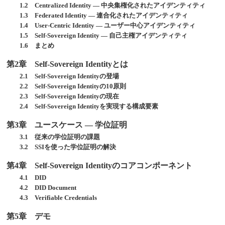
1.2 Centralized Identity ― 中央集権化されたアイデンティティ
1.3 Federated Identity ― 連合化されたアイデンティティ
1.4 User-Centric Identity ― ユーザー中心アイデンティティ
1.5 Self-Sovereign Identity ― 自己主権アイデンティティ
1.6 まとめ
第2章 Self-Sovereign Identityとは
2.1 Self-Sovereign Identityの登場
2.2 Self-Sovereign Identityの10原則
2.3 Self-Sovereign Identityの現在
2.4 Self-Sovereign Identityを実現する構成要素
第3章 ユースケース ― 学位証明
3.1 従来の学位証明の課題
3.2 SSIを使った学位証明の解決
第4章 Self-Sovereign Identityのコアコンポーネント
4.1 DID
4.2 DID Document
4.3 Verifiable Credentials
第5章 デモ