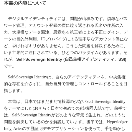
本書の内容について
デジタルアイデンティティには、問題が山積みです。煩雑なパス
ワード管理、アカウント登録の度に繰り返される氏名や住所の入
力、大規模なデータ漏洩、悪意ある第三者による不正ログイン、デ
ータの目的外利用、IDプロバイダによる理不尽なアカウント停止な
ど、挙げればキリがありません。こうした問題を解決するために、
いま世界的に注目されている、ひとつのパラダイムがあります。そ
れが、
Self-Sovereign Identity (自己主権アイデンティティ、SSI)
です。
Self-Sovereign Identityは、自らのアイデンティティを、中央集権
的な存在を介さずに、自分自身で管理しコントロールすることを目
指します。
本書は、日本ではまだまだ情報源の少ないSelf-Sovereign Identity
をテーマにした(おそらく日本で初めての)技術同人誌です。前半で
は、Self-Sovereign Identityがどのような背景で生まれ、どのような
問題を解決しているのかを解説しています。後半では、Hyperledger
Indy, Ariesの学歴証明デモアプリケーションを使って、手を動かし