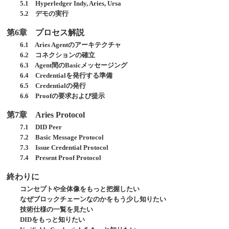
5.1 Hyperledger Indy, Aries, Ursa
5.2 デモの実行
第6章 プロセス解説
6.1 Aries Agentのアーキテクチャ
6.2 コネクションの確立
6.3 Agent間のBasicメッセージング
6.4 Credentialを発行する準備
6.5 Credentialの発行
6.6 Proofの要求および提示
第7章 Aries Protocol
7.1 DID Peer
7.2 Basic Message Protocol
7.3 Issue Credential Protocol
7.4 Present Proof Protocol
終わりに
コンセプトや全体像をもっと把握したい
なぜブロックチェーンなのかをもう少し知りたい
技術仕様の一覧を見たい
DIDをもっと知りたい