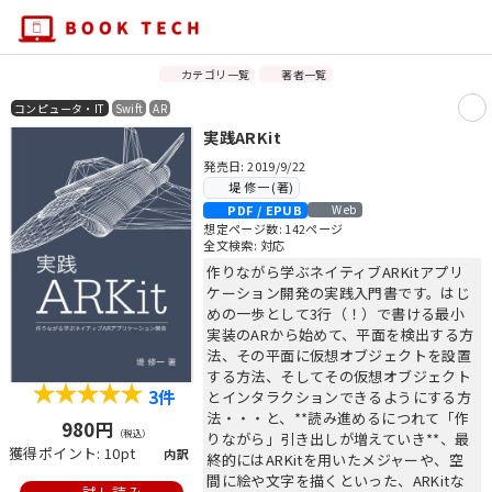
カテゴリ一覧
著者一覧
コンピュータ・IT
Swift
AR
実践ARKit
発売日: 2019/9/22
堤 修一 (著)
PDF / EPUB
Web
想定ページ数: 142ページ
全文検索: 対応
作りながら学ぶネイティブARKitアプリ
ケーション開発の実践入門書です。はじ
めの一歩として3行（！）で書ける最小
実装のARから始めて、平面を検出する方
法、その平面に仮想オブジェクトを設置
する方法、そしてその仮想オブジェクト
3件
とインタラクションできるようにする方
法・・・と、**読み進めるにつれて「作
980円
（税込）
りながら」引き出しが増えていき**、最
獲得ポイント: 10pt
内訳
終的にはARKitを用いたメジャーや、空
間に絵や文字を描くといった、ARKitな