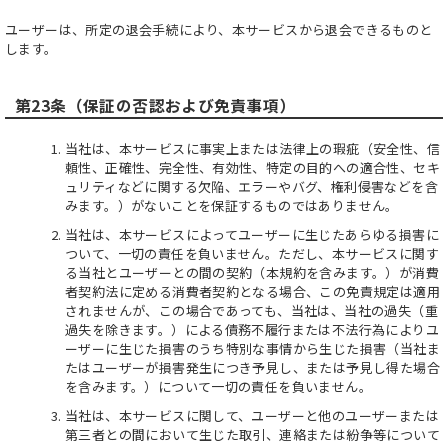
ユーザーは、所定の退会手続により、本サービスから退会できるものと
します。
第23条（保証の否認および免責事項）
当社は、本サービスに事実上または法律上の瑕疵（安全性、信
頼性、正確性、完全性、有効性、特定の目的への適合性、セキ
ュリティなどに関する欠陥、エラーやバグ、権利侵害などを含
みます。）がないことを保証するものではありません。
当社は、本サービスによってユーザーに生じたあらゆる損害に
ついて、一切の責任を負いません。ただし、本サービスに関す
る当社とユーザーとの間の契約（本規約を含みます。）が消費
者契約法に定める消費者契約となる場合、この免責規定は適用
されませんが、この場合であっても、当社は、当社の過失（重
過失を除きます。）による債務不履行または不法行為によりユ
ーザーに生じた損害のうち特別な事情から生じた損害（当社ま
たはユーザーが損害発生につき予見し、または予見し得た場合
を含みます。）について一切の責任を負いません。
当社は、本サービスに関して、ユーザーと他のユーザーまたは
第三者との間において生じた取引、連絡または紛争等について