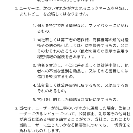
ユーザーは、次のいずれかが含まれるニックネームを登録し、
またレビューを投稿してはなりません。
個人を特定できる情報など、プライバシーにかかわ
るもの。
当社若しくは第三者の著作権、商標権等の知的財産
権その他の権利若しくは利益を侵害するもの、又は
そのおそれのあるもの（他者の著名な表示の盗用や
秘密情報の漏洩を含みます。）。
他者を脅迫し、不当に差別若しくは誹謗中傷し、他
者への不当な差別を助長し、又はその名誉若しくは
信用を毀損するもの。
法令若しくは公序良俗に反するもの、又は反するお
それのあるもの。
営利を目的とした勧誘又は宣伝に関するもの。
当社は、ユーザーが前二項のいずれかに違反した場合、当該ユ
ーザーに係るレビューについて、公開停止、削除等その他当社
が適当と認める措置を講ずることができ、当社は、これにより
当該ユーザーに生じたいかなる損害当についても、一切責任を
負わないものとします。