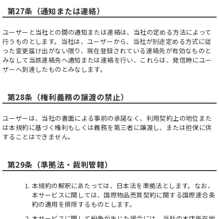
第27条（通知または連絡）
ユーザーと当社との間の通知または連絡は、当社の定める方法によって
行うものとします。当社は、ユーザーから、当社が別途定める方式に従
った変更届け出がない限り、現在登録されている連絡先が有効なものと
みなして当該連絡先へ通知または連絡を行い、これらは、発信時にユー
ザーへ到達したものとみなします。
第28条（権利義務の譲渡の禁止）
ユーザーは、当社の書面による事前の承諾なく、利用契約上の地位また
は本規約に基づく権利もしくは義務を第三者に譲渡し、または担保に供
することはできません。
第29条（準拠法・裁判管轄）
本規約の解釈にあたっては、日本法を準拠法とします。なお、
本サービスに関しては、国際物品売買契約に関する国際連合条
約の適用を排除するものとします。
本サービスに関して紛争が生じた場合には、当社の本店所在地