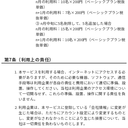
n月の利用料：10名×200円（ベーシックプラン税抜
単価）
n+1月の利用料：7名×200円（ベーシックプラン税
抜単価）
③ n月中旬に5名削除して、5名追加した場合
n月の利用料：15名×200円（ベーシックプラン税抜
単価）
n+1月の利用料：10名×200円（ベーシックプラン税
抜単価）
第7条（利用上の責任）
本サービスを利用する場合、インターネットにアクセスする必
要がありますが、そのために必要な機器、ソフトウェア、通信
手段等は利用企業が各自の責任と費用において適切に準備、設
置、操作してください。当社は利用企業のアクセス環境につい
て一切関与せず、これらの準備、設置、操作に関する責任を負
いません。
利用企業は、本サービスに登録している「会社情報」に変更が
生じた場合は、ただちにアカウント設定により変更するものと
し、変更がなされなかったことにより生じた損害について、当
社は一切責任を負わないものとします。