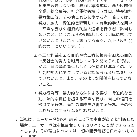
５年を経過しない者、暴力団準構成員、暴力団関係
企業、総会屋等、社会運動等標ぼうゴロ、特殊知能
暴力集団等、その他これらに準ずる者、若しくは、
暴力、威力、脅迫的言辞若しくは詐欺的手法を用い
て不当な要求や経済的利益の追求を行う者に該当し
ないこと、又はこれらの組織若しくは団体に属して
いないこと（これらに該当する者を、以下「反社会
的勢力」といいます。）。
不正な利益を図る目的や第三者に損害を加える目的
で反社会的勢力を利用していると認められる行為、
又は、資金等の提供若しくは便宜の供与などの、反
社会的勢力に関与していると認められる行為を行っ
ていないこと、また、そのような関係を持っていな
いこと。
暴力行為等、暴力的な方法による要求、脅迫的な言
動、法的な責任を超える不当な要求、当社の信用を
毀損する行為、当社の業務を妨害する行為、その他
これらに類する行為を行わないこと。
当社は、ユーザー登録の申請者に以下の事由があると判断した
場合、ユーザー登録を拒否若しくは取り消すことができるもの
とします。その理由については一切の開示義務を負わないもの
とします。