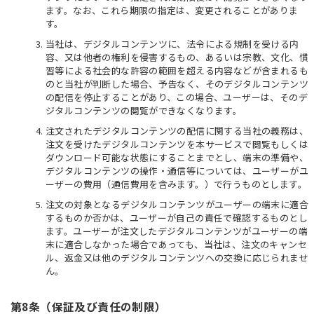
ます。なお、これら期限の指定は、変更されることがありま
す。
当社は、デジタルコンテンツに、法令による規制を受ける内
容、又は他者の権利を侵害するもの、あるいは宗教、文化、慣
習等による社会的な許容の範囲を超える内容などが含まれるも
のと当社が判断した場合、予告なく、そのデジタルコンテンツ
の配信を停止することがあり、この場合、ユーザーは、そのデ
ジタルコンテンツの閲覧ができなくなります。
注文されたデジタルコンテンツの配信に関する当社の義務は、
注文を受けたデジタルコンテンツを本サービスで閲覧もしくは
ダウンロード可能な状態にすることまでとし、端末の準備や、
デジタルコンテンツの操作・通信等については、ユーザーがユ
ーザーの費用（通信費用を含みます。）で行うものとします。
注文の対象となるデジタルコンテンツがユーザーの端末に適合
するものか否かは、ユーザーが自己の責任で確認するものとし
ます。ユーザーが注文したデジタルコンテンツがユーザーの端
末に適合しなかった場合であっても、当社は、注文のキャンセ
ル、返金又は他のデジタルコンテンツへの交換に応じられませ
ん。
第8条（保証及び責任の制限）