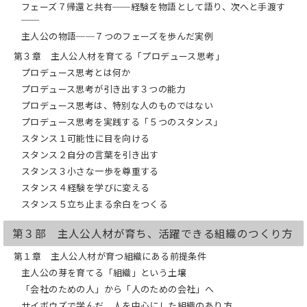
フェーズ７帰還と共有──経験を物語として語り、次へと手渡す
■ 第１部 なぜ人は、自分の物語を生き
──
られなくなるのか
主人公の物語──７つのフェーズを歩んだ実例
第１章 組織を動かす、本当の力
第３章 主人公人材を育てる「プロデュース思考」
第２章 「比べる思考」が、人の力を
奪う
プロデュース思考とは何か
第３章 人はいつ、「傍観者」になる
プロデュース思考が引き出す３つの能力
のか
プロデュース思考は、特別な人のものではない
プロデュース思考を実践する「５つのスタンス」
■ 第２部 主人公人材の正体と育て方
スタンス１可能性に目を向ける
第１章 主人公人材とは何か
スタンス２自分の言葉を引き出す
第２章 主人公人材の育て方
スタンス３小さな一歩を尊重する
第３章 主人公人材を育てる「プロデ
スタンス４経験を学びに変える
ュース思考」
スタンス５立ち止まる余白をつくる
■ 第３部 主人公人材が育ち、活躍でき
る組織のつくり方
第３部 主人公人材が育ち、活躍できる組織のつくり方
第１章 主人公人材が育つ組織にある
第１章 主人公人材が育つ組織にある前提条件
前提条件
主人公の芽を育てる「組織」という土壌
第２章 組織の成長につながる２つの
「会社のための人」から「人のための会社」へ
マネジメント
サイボウズで学んだ、人を中心にした組織のあり方
第３章 主人公人材が自然と育つ「仕