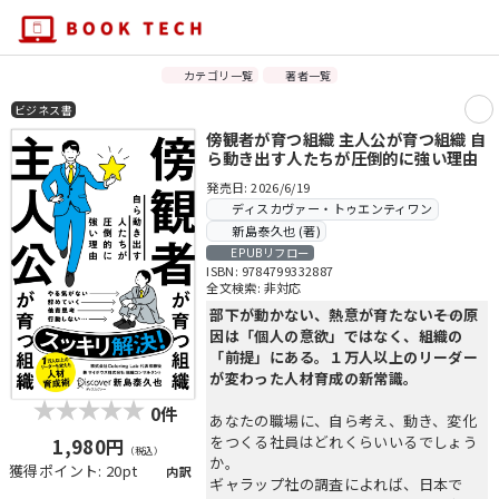
カテゴリ一覧
著者一覧
ビジネス書
傍観者が育つ組織 主人公が育つ組織 自
ら動き出す人たちが圧倒的に強い理由
発売日: 2026/6/19
ディスカヴァー・トゥエンティワン
新島泰久也 (著)
EPUBリフロー
ISBN: 9784799332887
全文検索: 非対応
部下が動かない、熱意が育たない――その原
因は「個人の意欲」ではなく、組織の
「前提」にある。１万人以上のリーダー
が変わった人材育成の新常識。
0件
あなたの職場に、自ら考え、動き、変化
をつくる社員はどれくらいいるでしょう
1,980円
（税込）
か。
獲得ポイント: 20pt
内訳
ギャラップ社の調査によれば、日本で