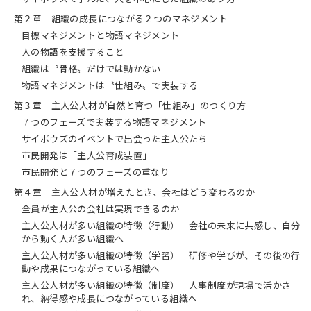
組み」のつくり方
第２章 組織の成長につながる２つのマネジメント
第４章 主人公人材が増えたとき、会
目標マネジメントと物語マネジメント
社はどう変わるのか
人の物語を支援すること
組織は〝骨格〟だけでは動かない
物語マネジメントは〝仕組み〟で実装する
第３章 主人公人材が自然と育つ「仕組み」のつくり方
７つのフェーズで実装する物語マネジメント
サイボウズのイベントで出会った主人公たち
市民開発は「主人公育成装置」
市民開発と７つのフェーズの重なり
第４章 主人公人材が増えたとき、会社はどう変わるのか
全員が主人公の会社は実現できるのか
主人公人材が多い組織の特徴（行動） 会社の未来に共感し、自分
から動く人が多い組織へ
主人公人材が多い組織の特徴（学習） 研修や学びが、その後の行
動や成果につながっている組織へ
主人公人材が多い組織の特徴（制度） 人事制度が現場で活かさ
れ、納得感や成長につながっている組織へ