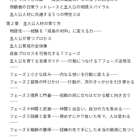
く、自然と育ち続ける組織の前提条件、
「物語マネジメント」と「標準化マネジ
傍観者の日常ラットレースと主人公の物語スパイラル
メント」の二つの視点、そして実際に
主人公人材に共通する５つの特性とは
1,000人規模の組織でこの思想を実践し
第２章 主人公人材の育て方
てきたサイボウズの事例を紹介します。
物語性──経験を「成長の材料」に変える力──
また、本書にはワークシートや問いかけ
主人公が育つプロセス
が随所に盛り込まれており、読了後すぐ
主人公育成の全体像
に自職場で実践できる構成になっていま
成長プロセスを可視化する７フェーズ
す。
人事・育成担当者はもちろん、チームを
主人公を育てる支援ガイド──行動につなげる７フェーズ活用法
持つマネジャー、経営者、そして「自分
──
らしく働きたい」と感じているすべての
フェーズ１小さな試み──内なる想いを行動に変える──
ビジネスパーソンに届けたい一冊です。
フェーズ２冒険の呼びかけ──行動が、次のきっかけを引き寄せる
──
「育てる人」が変われば、組織は変わり
フェーズ３境界と門番──挑戦の前に立ちはだかる壁と向き合う
ます。そして組織が変われば、一人ひと
──
りの仕事が、意味のある「物語」へと変
わっていきます。
フェーズ４仲間と武器──仲間と出会い、自分の力を高める──
フェーズ５試練と変革──諦めずにやり抜いた先で、人は変わる
【目次】
──
序章 「育てる人」が変わると、組織は
フェーズ６報酬の獲得──試練の先で手にした本当の価値に気づく
動き出す
──