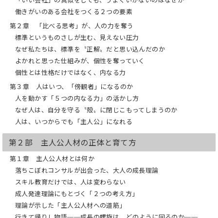
まれた環境」が生み出している
という事
働きがいのある会社をつくる２つの要素
実を明らかにします。
第２章 「比べる思考」が、人の力を奪う
第１部では、なぜ職場で主体性が育ちに
標準というものさしが生む、見えない圧力
くいのかを解き明かします。
なぜ私たちは、標準を〝正解〟だと思い込んだのか
「比べる思考」や外発的動機に依存した
よかれと思った仕組みが、個性を奪っていく
人づくりの構造的な問題が、人の内なる
力を奪っていく様子を整理します。
個性とは性格だけではなく、内なる力
第２部では、主人公人材を育てる具体的
第３章 人はいつ、「傍観者」になるのか
なプロセスを提示します。
人を動かす「５つの内なる力」の活かし方
人が成長していく「７つのフェーズ」と
英雄の旅（ヒーローズ・ジャーニー）の
なぜ人は、自分を守る〝殻〟に閉じこもってしまうのか
構造を重ね合わせた独自のフレームワー
人は、いつからでも「主人公」になれる
クは、人材育成の「地図」として機能し
ます。さらに、育成者が身につけるべき
第２部 主人公人材の正体と育て方
姿勢として「プロデュース思考」を提
唱。支援者が相手の可能性を信じ、物語
第１章 主人公人材とは何か
の主人公として動き出す瞬間を後押しす
落ちこぼれコンサルが出会った、大人の成長理論
る、具体的な関わり方を解説します。
スキル教育だけでは、人は変わらない
第３部では、個人の成長を組織全体に広
げるための「仕組みづくり」を扱いま
成人発達理論にもとづく「２つの考え方」
す。
理論が示した「主人公人材への道筋」
主人公人材が一時的に生まれるだけでな
行きて帰りし物語──成長の螺旋は、どのように回るのか──