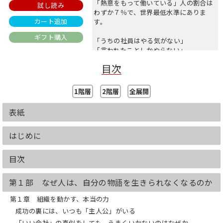
「熱意をもって働いている」人の割合は
試し読み
わずか７％で、世界最低水準にありま
カート追加
す。
ギフト購入
「うちの社員はやる気がない」
「言われたことしかやらない」
「他責思考で動かない」
目次
と嘆くリーダーは多いですが「問題は個
人ではない」と著者は断言します。
1階層
2階層
全展開
本書が提唱するのは、「主人公人材／傍
表紙
観者人材」という聞き馴染みのない概念
です。自ら物語を生き、挑戦を重ねなが
はじめに
ら成長していく人材ーー。それが、主人
公人材です。
目次
一方、組織の外側から眺め、指示を待
ち、失敗をおそれて動けない人を「傍観
第１部 なぜ人は、自分の物語を生きられなくなるのか
者人材」と捉えます。
第１章 組織を動かす、本当の力
著者が1万人以上のリーダーと向き合っ
てきた経験から、
傍観者は「育てられ
成功の裏には、いつも「主人公」がいる
る」のではなく、「そうなるように仕組
「いい会社」の真似をしても、うまくいかないのはなぜか