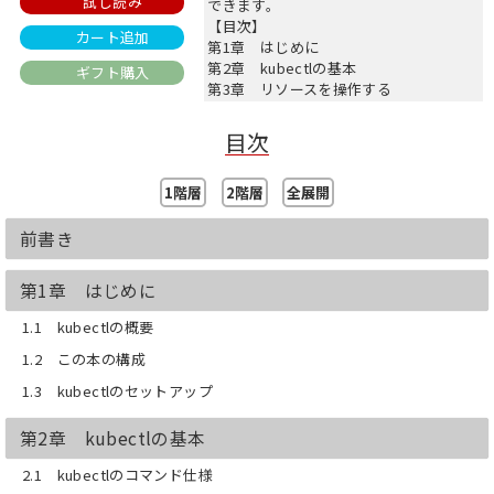
試し読み
できます。
【目次】
カート追加
第1章 はじめに
第2章 kubectlの基本
ギフト購入
第3章 リソースを操作する
第4章 定義ファイルに関するコマンド
第5章 Podやコンテナを操作する
目次
第6章 複数のPodを作るリソースに対す
るコマンド
1階層
2階層
全展開
第7章 ロールアウトに関するコマンド
（rollout）
第8章 スケールイン・スケールアウト
前書き
に関するコマンド
第9章 Serviceに関するコマンド
第1章 はじめに
第10章 ConfigMapに関するコマンド
第11章 Nodeに関するコマンド
1.1 kubectlの概要
第12章 認証・認可に関するコマンド
1.2 この本の構成
第13章 クラスタに関するコマンド
第14章 configに関するコマンド
1.3 kubectlのセットアップ
第15章 その他
付録A 利用例：Podが起動しない理由
第2章 kubectlの基本
を調べる
付録B kustomizeを活用する
2.1 kubectlのコマンド仕様
付録C Kubernetesのリソース定義の調