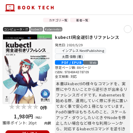
カテゴリ一覧
著者一覧
コンピュータ・IT
kubectl
Kubernetes
kubectl完全逆引きリファレンス
発売日: 2020/5/29
インプレス NextPublishing
太田 佳敬 (著)
PDF / EPUB
Web
想定ページ数: 86ページ
ISBN: 9784844378709
全文検索: 対応
本書はkubectlの様々なコマンドを、実
際にやりたいことから逆引きが出来るリ
ファレンスガイドです。Kubernetesを
始める際、運用していく際に手元に置い
ておく事で安心の１冊となっています。
0件
Podの操作はもちろんのこと、スケール
1,980円
アップ・ダウンしたいときやNodeを停
（税込）
獲得ポイント: 20pt
止したい場合など様々な利用シーンか
内訳
ら、対応するkubectlコマンドを逆引き