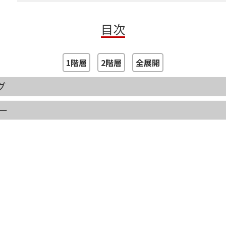
目次
1階層
2階層
全展開
グ
ピー