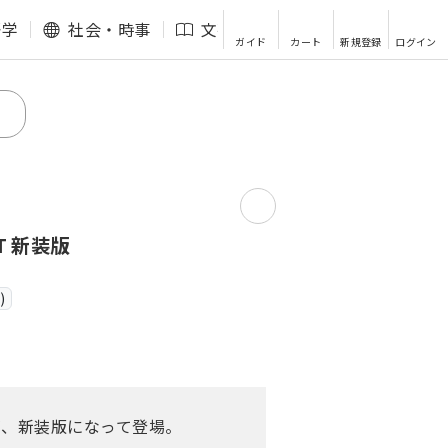
語学
社会・時事
文芸・エッセイ
その他
ガイド
カート
新規登録
ログイン
T 新装版
)
が、新装版になって登場。