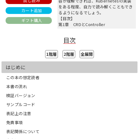
試し読み
容が理解できれば、Kubernetesの実装
をある程度、自力で読み解くこともでき
カート追加
るようになるでしょう。
【目次】
ギフト購入
第1章 CRDとController
第2章 client-goと知っておくべき周辺
知識
目次
第3章 Sample Controller解説
第4章 controller-runtimeとcontroller-
tools
1階層
2階層
全展開
第5章 KubebuilderでSample
Controllerを実装しよう
はじめに
第6章 OperatorSDKでSample
Controllerを実装しよう
この本の想定読者
第7章 Custom Resourceの応用機能を
本書の流れ
実装しよう
検証バージョン
サンプルコード
表記上の注意
免責事項
表記関係について