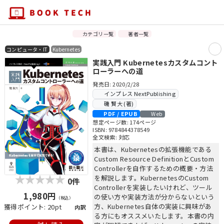
カテゴリ一覧
著者一覧
コンピュータ・IT
Kubernetes
実践入門 Kubernetesカスタムコント
ローラーへの道
発売日: 2020/2/28
インプレス NextPublishing
磯 賢大 (著)
PDF / EPUB
Web
想定ページ数: 174ページ
ISBN: 9784844378549
全文検索: 対応
本書は、Kubernetesの拡張機能である
Custom Resource DefinitionとCustom
Controllerを自作するための概要・方法
を解説します。KubernetesのCustom
0件
Controllerを実装したいけれど、ツール
1,980円
の使い方や実装方法が分からないという
（税込）
方、Kubernetes自体の実装に興味があ
獲得ポイント: 20pt
内訳
る方にもオススメいたします。本書の内