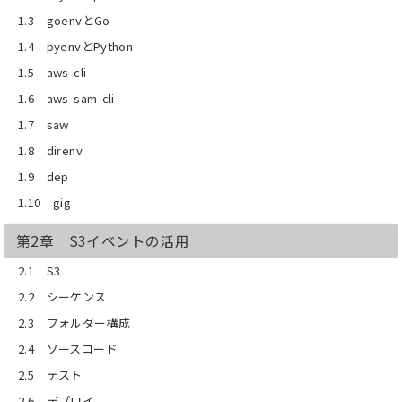
3.3 SNS
1.3 goenvとGo
3.4 シーケンス
3.5 フォルダー構成
1.4 pyenvとPython
3.6 ソースコード
1.5 aws-cli
3.7 テスト
3.8 デプロイ
1.6 aws-sam-cli
3.9 削除
1.7 saw
第4章 API GatewayとDynamoDBを使
ったURL短縮サービス
1.8 direnv
4.1 概要
1.9 dep
4.2 API Gateway
4.3 DynamoDB
1.10 gig
4.4 シーケンス
4.5 フォルダー構成
第2章 S3イベントの活用
4.6 ソースコード
4.7 テスト
2.1 S3
4.8 デプロイ
2.2 シーケンス
4.9 削除
2.3 フォルダー構成
2.4 ソースコード
2.5 テスト
2.6 デプロイ