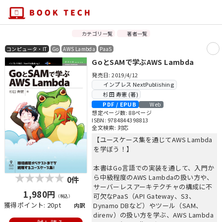
カテゴリ一覧
著者一覧
コンピュータ・IT
Go
AWS Lambda
PaaS
GoとSAMで学ぶAWS Lambda
発売日: 2019/4/12
インプレス NextPublishing
杉田 寿憲 (著)
PDF / EPUB
Web
想定ページ数: 88ページ
ISBN: 9784844398813
全文検索: 対応
【ユースケース集を通じてAWS Lambda
を学ぼう！】
本書はGo言語での実装を通して、入門か
ら中級程度のAWS Lambdaの扱い方や、
0件
サーバーレスアーキテクチャの構成に不
1,980円
可欠なPaaS（API Gateway、S3、
（税込）
獲得ポイント: 20pt
Dynamo DBなど）やツール（SAM、
内訳
direnv）の扱い方を学ぶ、AWS Lambda