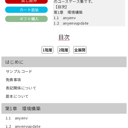
試し読み
のユースケース集です。
【目次】
カート追加
第1章 環境構築
1.1 anyenv
ギフト購入
1.2 anyenvupdate
1.3 goenvとGo
1.4 pyenvとPython
目次
1.5 aws-cli
1.6 aws-sam-cli
1階層
2階層
全展開
1.7 saw
1.8 direnv
1.9 dep
はじめに
1.10 gig
サンプルコード
第2章 S3イベントの活用
2.1 S3
免責事項
2.2 シーケンス
表記関係について
2.3 フォルダー構成
2.4 ソースコード
底本について
2.5 テスト
2.6 デプロイ
第1章 環境構築
2.7 削除
第3章 SNSとSQSによるファンアウト
1.1 anyenv
3.1 概要
3.2 SQS
1.2 anyenvupdate