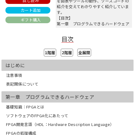
試し読み
を図表やツールの動作、ソースコードの
紹介を交えてわかりやすく紹介していま
カート追加
す。
【目次】
ギフト購入
第一章 プログラムできるハードウェア
基礎知識：FPGAとは
ソフトウェアのFPGA化にあたって
目次
FPGA開発言語
FPGAの処理構成
FPGAの開発フロー
1階層
2階層
全展開
第二章 開発環境の整備
SDSoCとは
はじめに
開発環境（Linux環境）
SDSoCのダウンロード
注意事項
インストール
表記関係について
ライセンスの取得
起動とライセンスの設定
第一章 プログラムできるハードウェア
評価ボード
ZedBoard
基礎知識：FPGAとは
第三章 ハードウェア・プログラミング
（スタートアップ編）
ソフトウェアのFPGA化にあたって
プロジェクトの作成
FPGA開発言語（HDL：Hardware Description Language）
プロジェクト
ソースコードの作成
FPGAの処理構成