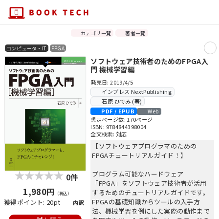
カテゴリ一覧
著者一覧
コンピュータ・IT
FPGA
ソフトウェア技術者のためのFPGA入
門 機械学習編
発売日: 2019/4/5
インプレス NextPublishing
石原 ひでみ (著)
PDF / EPUB
Web
想定ページ数: 170ページ
ISBN: 9784844398004
全文検索: 対応
【ソフトウェアプログラマのための
FPGAチュートリアルガイド！】
プログラム可能なハードウェア
0件
「FPGA」をソフトウェア技術者が活用
1,980円
するためのチュートリアルガイドです。
（税込）
FPGAの基礎知識からツールの入手方
獲得ポイント: 20pt
内訳
法、機械学習を例にした実際の動作まで