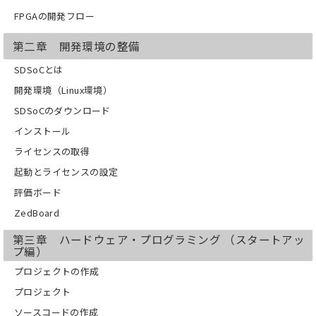
コンパイル
FPGAの開発フロー
実機で動作確認
FPGA化する関数の指定
第二章 開発環境の整備
第四章 機械学習ソフトウェア
アルゴリズムを確立する
SDSoCとは
ソースコード
関数の構成
開発環境（Linux環境）
ソフトウェアの動作確認
SDSoCのダウンロード
第五章 ハードウェア・プログラミング
（組み込み編）
インストール
SDSoCに適用
ライセンスの取得
関数のFPGA化
SDSoCのpragmaで転送方式の指定
起動とライセンスの設定
FPGA化する階層を１つ上げる
評価ボード
２つの関数をFPGA化
上位関数CNNLayerを対象
ZedBoard
第六章 ハードウェア・プログラミング
（チューニング編）
第三章 ハードウェア・プログラミング （スタートアッ
アルゴリズムの把握
プ編）
FPGA化関数のトレース
プロジェクトの作成
データアクセスの修正
上位関数のトレース
プロジェクト
メモリアクセス
ソースコードの作成
ソースコードのリファクタリング