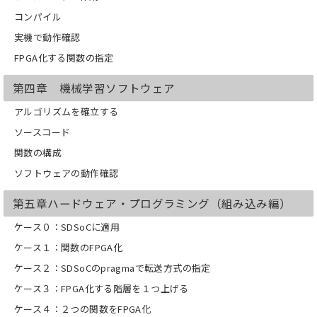
メモリアクセスとリファクタリング例
コンパイル
生成される回路規模
実機で動作確認
HLSプラグマの適用
エミュレータ
FPGA化する関数の指定
第四章 機械学習ソフトウェア
アルゴリズムを確立する
ソースコード
関数の構成
ソフトウェアの動作確認
第五章ハードウェア・プログラミング（組み込み編）
ケース０：SDSoCに適用
ケース１：関数のFPGA化
ケース２：SDSoCのpragmaで転送方式の指定
ケース３：FPGA化する階層を１つ上げる
ケース４：２つの関数をFPGA化