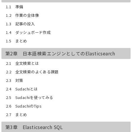
2.5 Sudachiを使ってみる
1.1 準備
2.6 SudachiのTips
1.2 作業の全体像
2.7 まとめ
第3章 Elasticsearch SQL
1.3 記事の投入
3.1 Elasticsearch SQLの基本機能
3.2 基本的なSQLとAPIの使い方
1.4 ダッシュボード作成
3.3 データ型一覧、関数一覧
1.5 まとめ
3.4 実践編
3.5 Elasticsearch SQLの仕組み
第2章 日本語検索エンジンとしてのElasticsearch
3.6 CLIの使い方
3.7 JDBCドライバでのアクセス
2.1 全文検索とは
3.8 まとめ
第4章 はじめてのElasticsearchクラス
2.2 全文検索のよくある課題
タ
2.3 対策
4.1 クラスタ
4.2 ノードの種類
2.4 Sudachiとは
4.3 シャードとレプリカ
2.5 Sudachiを使ってみる
4.4 インデクシングの流れ
4.5 検索の流れ
2.6 SudachiのTips
4.6 データ・ノードの障害検知
2.7 まとめ
4.7 本番運用前にやっておくべきこと
4.8 まとめ
第3章 Elasticsearch SQL