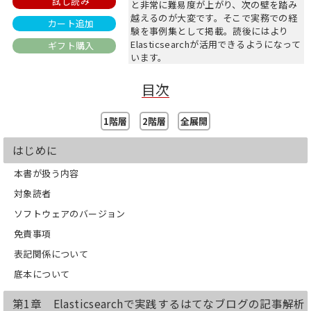
試し読み
と非常に難易度が上がり、次の壁を踏み
越えるのが大変です。そこで実務での経
カート追加
験を事例集として掲載。読後にはより
Elasticsearchが活用できるようになって
ギフト購入
います。
〈本書の対象読者〉
・Elasticsearchを多少触ったことがある
目次
・実践的な次の一歩を踏み出そうとして
いる
1階層
2階層
全展開
【目次】
はじめに
第1章 Elasticsearchで実践するはてな
ブログの記事解析
本書が扱う内容
1.1 準備
1.2 作業の全体像
対象読者
1.3 記事の投入
ソフトウェアのバージョン
1.4 ダッシュボード作成
1.5 まとめ
免責事項
第2章 日本語検索エンジンとしての
表記関係について
Elasticsearch
2.1 全文検索とは
底本について
2.2 全文検索のよくある課題
2.3 対策
第1章 Elasticsearchで実践するはてなブログの記事解析
2.4 Sudachiとは