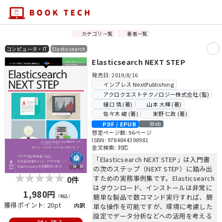
カテゴリ一覧
著者一覧
コンピュータ・IT
Elasticsearch
Elasticsearch NEXT STEP
発売日: 2019/8/16
インプレス NextPublishing
アクロクエストテクノロジー株式会社 (監)
樋口 慎 (著)
山本 大輝 (著)
佐々木 峻 (著)
束野 仁政 (著)
PDF / EPUB
Web
想定ページ数: 96ページ
ISBN: 9784844398981
全文検索: 対応
「Elasticsearch NEXT STEP」は入門書
の次のステップ（NEXT STEP）に踏み出
すための実務事例集です。Elasticsearch
0件
はダウンロード、インストールは非常に
1,980円
簡単な製品で数コマンド実行すれば、簡
（税込）
獲得ポイント: 20pt
内訳
単な操作を可能ですが、環境に考慮した
設定でデータ分析などへの活用を考える