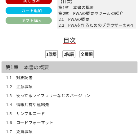
試し読み
【目次】
第1章 本書の概要
カート追加
第2章 PWAの概要やツールの紹介
2.1 PWAの概要
ギフト購入
2.2 PWAを作るためのブラウザーのAPI
2.3 PWAを作るための補助ツール
2.4 まとめ
目次
第3章 PWAの実装方法解説
3.1 PWAとするサイトの雛形作り
1階層
2階層
全展開
3.2 Firebase Hostingを使ってサイト
を公開
3.3 Add To Homescreenができる最低
第1章 本書の概要
限のPWA作り
1.1 対象読者
3.4 Workboxを使ったオフライン対応
のPWA作り
1.2 注意事項
3.5 まとめ
1.3 使ってるライブラリーなどのバージョン
第4章 Web Pushの実装解説
4.1 クライアントとサーバーのやりとり
1.4 情報共有や連絡先
を円滑にするための準備
4.2 プッシュ通知を行うための下準備
1.5 サンプルコード
4.3 プッシュ通知サーバーの実装解説
1.6 コードフォーマット
4.4 クライアントの実装解説
4.5 まとめ
1.7 免責事項
第5章 Service Worker