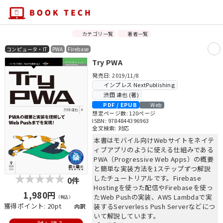
カテゴリ一覧
著者一覧
コンピュータ・IT
PWA
Firebase
Try PWA
発売日: 2019/11/8
インプレス NextPublishing
渋田 達也 (著)
PDF / EPUB
Web
想定ページ数: 120ページ
ISBN: 9784844396963
全文検索: 対応
本書はモバイル向けWebサイトをネイテ
ィブアプリのように使える仕組みである
PWA（Progressive Web Apps）の概要
と簡単な実装方法を1ステップずつ解説
したチュートリアルです。Firebase
0件
Hostingを使った配信やFirebaseを使っ
1,980円
たWeb Pushの実装、AWS Lambdaで実
（税込）
獲得ポイント: 20pt
装するServerless Push Serverなどにつ
内訳
いて解説しています。