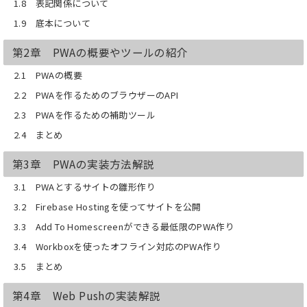
1.8 表記関係について
5.1 Service Worker概説
5.2 Service Workerのインストールに
1.9 底本について
ついて
5.3 Service Workerの注意点
第2章 PWAの概要やツールの紹介
5.4 その他のイベント
5.5 まとめ
2.1 PWAの概要
2.2 PWAを作るためのブラウザーのAPI
2.3 PWAを作るための補助ツール
2.4 まとめ
第3章 PWAの実装方法解説
3.1 PWAとするサイトの雛形作り
3.2 Firebase Hostingを使ってサイトを公開
3.3 Add To Homescreenができる最低限のPWA作り
3.4 Workboxを使ったオフライン対応のPWA作り
3.5 まとめ
第4章 Web Pushの実装解説