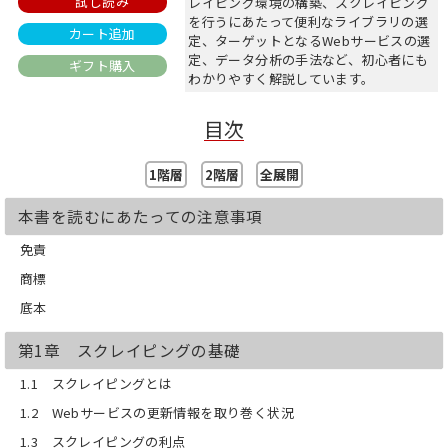
試し読み
レイピング環境の構築、スクレイピング
を行うにあたって便利なライブラリの選
カート追加
定、ターゲットとなるWebサービスの選
定、データ分析の手法など、初心者にも
ギフト購入
わかりやすく解説しています。
【目次】
目次
第1章 スクレイピングの基礎
第2章 Pythonの導入
第3章 Pythonの環境構築
1階層
2階層
全展開
第4章 Python3の基礎
第5章 Beautiful Soupでスクレイピン
本書を読むにあたっての注意事項
グする
第6章 スクレイピングのテクニックと
免責
考慮すべき点
商標
第7章 PythonからSeleniumでブラウザ
ーを操作する
底本
第8章 Scrapyを使って、はてな匿名ダ
イアリーをクローリングする
第1章 スクレイピングの基礎
第9章 MeCabとWord2Vecによる自然
言語解析
1.1 スクレイピングとは
第10章 Pandasによる解析とMatplotlib
1.2 Webサービスの更新情報を取り巻く状況
による可視化
第11章 スクレイピング結果を自動通知
1.3 スクレイピングの利点