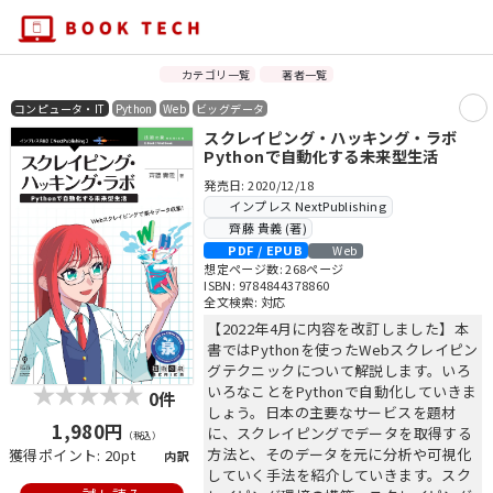
カテゴリ一覧
著者一覧
コンピュータ・IT
Python
Web
ビッグデータ
スクレイピング・ハッキング・ラボ
Pythonで自動化する未来型生活
発売日: 2020/12/18
インプレス NextPublishing
齊藤 貴義 (著)
PDF / EPUB
Web
想定ページ数: 268ページ
ISBN: 9784844378860
全文検索: 対応
【2022年4月に内容を改訂しました】本
書ではPythonを使ったWebスクレイピン
グテクニックについて解説します。いろ
いろなことをPythonで自動化していきま
0件
しょう。日本の主要なサービスを題材
1,980円
に、スクレイピングでデータを取得する
（税込）
方法と、そのデータを元に分析や可視化
獲得ポイント: 20pt
内訳
していく手法を紹介していきます。スク