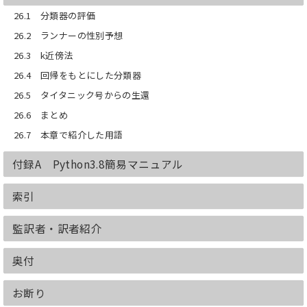
26.1 分類器の評価
26.2 ランナーの性別予想
26.3 k近傍法
26.4 回帰をもとにした分類器
26.5 タイタニック号からの生還
26.6 まとめ
26.7 本章で紹介した用語
付録A Python3.8簡易マニュアル
索引
監訳者・訳者紹介
奥付
お断り