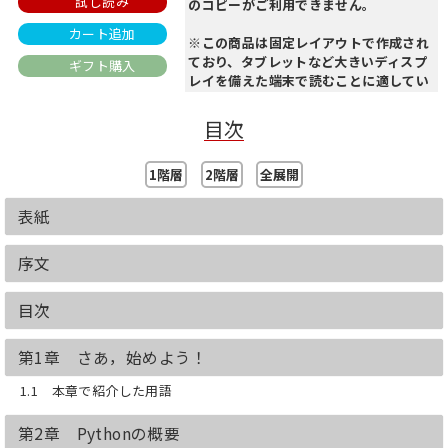
試し読み
のコピーがご利用できません。
カート追加
※この商品は固定レイアウトで作成され
ており、タブレットなど大きいディスプ
ギフト購入
レイを備えた端末で読むことに適してい
ます。また、文字列のハイライトや検
索、辞書の参照、引用などの機能が使用
目次
できません。
1階層
2階層
全展開
MITで大人気の講義テキストの第3版。
「深さよりも広さを」というコンセプト
で、多くのトピックに対して簡潔なイン
表紙
トロダクションが与えられており、問題
を捉えるためのプログラミング的なもの
序文
の考え方や、プログラミングモデル作成
の方法、データから情報を抽出するため
目次
のをプログラム手法を習得することがで
きます。
プログラミング初心者だが問題解決の
第1章 さあ，始めよう！
ために計算機を用いたアプローチを理解
したいと考えている読者にも、経験豊富
1.1 本章で紹介した用語
なプログラマでモデリングやデータ探索
のためのプログラミングを学びたい読者
第2章 Pythonの概要
にも有意義な一冊です。