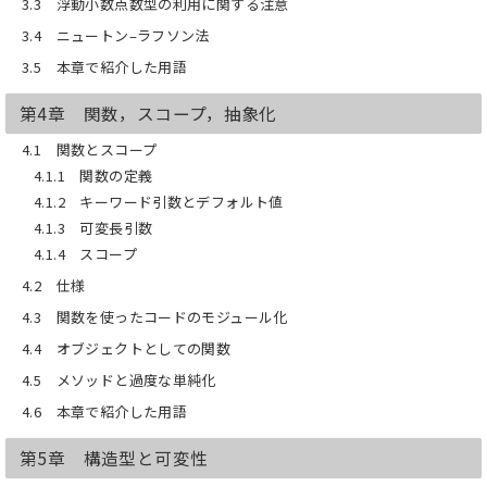
第20章 実験データの理解
3.3 浮動小数点数型の利用に関する注意
第21章 無作為試験（無作為抽出試験）と
3.4 ニュートン–ラフソン法
仮説の照合
第22章 うそ，真っ赤なうそ，そして統計
3.5 本章で紹介した用語
第23章 Pandasによるデータの探索
第24章 機械学習はやわかり
第4章 関数，スコープ，抽象化
第25章 クラスタリング
第26章分類法
4.1 関数とスコープ
付録A Python 3.８ 簡易マニュアル
4.1.1 関数の定義
4.1.2 キーワード引数とデフォルト値
4.1.3 可変長引数
4.1.4 スコープ
4.2 仕様
4.3 関数を使ったコードのモジュール化
4.4 オブジェクトとしての関数
4.5 メソッドと過度な単純化
4.6 本章で紹介した用語
第5章 構造型と可変性