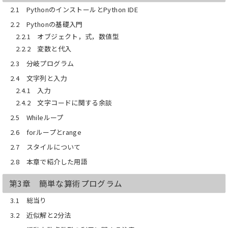
【目次】
2.1 PythonのインストールとPython IDE
第1章 さあ，始めよう！
2.2 Pythonの基礎入門
第2章 Pythonの概要
第3章 簡単な算術プログラム
2.2.1 オブジェクト，式，数値型
第4章 関数，スコープ，抽象化
2.2.2 変数と代入
第5章 構造型と可変性
2.3 分岐プログラム
第6章 再帰と広域変数
第7章 モジュールとファイル
2.4 文字列と入力
第8章 テストとデバッグ
2.4.1 入力
第9章 例外とアサーション
2.4.2 文字コードに関する余談
第10章 クラスとオブジェクト指向プログ
ラミング
2.5 Whileループ
第11章 計算複雑性入門
2.6 forループとrange
第12章 いくつかの単純なアルゴリズムと
データ構造
2.7 スタイルについて
第13章 プロットとクラス
第14章 ナップサック問題とグラフ最適化
2.8 本章で紹介した用語
問題
第15章 動的計画法
第3章 簡単な算術プログラム
第16章 ランダムウォークと可視化
第17章 確率，統計とプログラム
3.1 総当り
第18章 モンテカルロ・シミュレーション
3.2 近似解と2分法
第19章 標本抽出と信頼区間