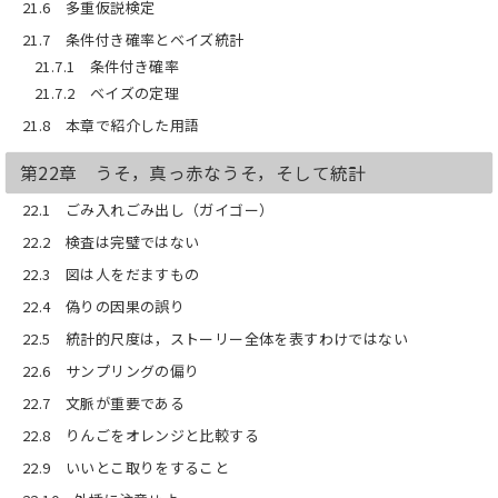
21.6 多重仮説検定
21.7 条件付き確率とベイズ統計
21.7.1 条件付き確率
21.7.2 ベイズの定理
21.8 本章で紹介した用語
第22章 うそ，真っ赤なうそ，そして統計
22.1 ごみ入れごみ出し（ガイゴー）
22.2 検査は完璧ではない
22.3 図は人をだますもの
22.4 偽りの因果の誤り
22.5 統計的尺度は，ストーリー全体を表すわけではない
22.6 サンプリングの偏り
22.7 文脈が重要である
22.8 りんごをオレンジと比較する
22.9 いいとこ取りをすること