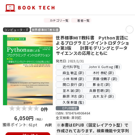
カテゴリ一覧
著者一覧
コンピュータ・IT
世界標準MIT教科書
世界標準MIT教科書 Python言語に
よるプログラミングイントロダクショ
ン第3版 計算モデリングとデータ
サイエンスの応用とともに
発売日: 2023/1/31
近代科学社
John V. Guttag (著)
麻生 敏正 (訳)
木村 泰紀 (訳)
小林 和博 (訳)
斉藤 佳鶴子 (訳)
関口 良行 (訳)
鄭 金花 (訳)
並木 誠 (訳)
兵藤 哲朗 (訳)
藤原 洋志 (訳)
古木 友子 (訳)
久保 幹雄 (監)
0件
EPUB固定
ISBN: 9784764906464
6,050円
全文検索: 非対応
（税込）
獲得ポイント: 61pt
※本書はEPUB（固定レイアウト型）で
内訳
作成されております。検索機能や文字列