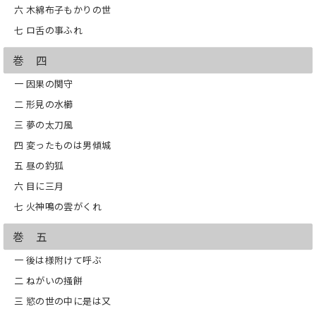
六 木綿布子もかりの世
七 ロ舌の事ふれ
巻 四
一 因果の関守
二 形見の水櫛
三 夢の太刀風
四 変ったものは男傾城
五 昼の釣狐
六 目に三月
七 火神鳴の雲がくれ
巻 五
一 後は様附けて呼ぶ
二 ねがいの掻餅
三 慾の世の中に是は又