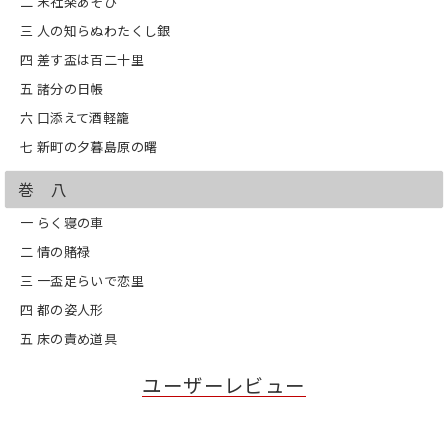
二 末社楽あそび
三 人の知らぬわたくし銀
四 差す盃は百二十里
五 諸分の日帳
六 口添えて酒軽籠
七 新町の夕暮島原の曙
巻 八
一 らく寝の車
二 情の賭禄
三 一盃足らいで恋里
四 都の姿人形
五 床の責め道具
ユーザーレビュー