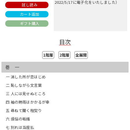
2022/5/17に電子化をいたしました）
試し読み
カート追加
ギフト購入
目次
1階層
2階層
全展開
巻 一
一 消した所が恋はじめ
二 恥しながら文言葉
三 人には見せぬところ
四 袖の時雨はかかるが幸
五 尋ねて聞く程契り
六 煩悩の垢掻
七 別れは当座払