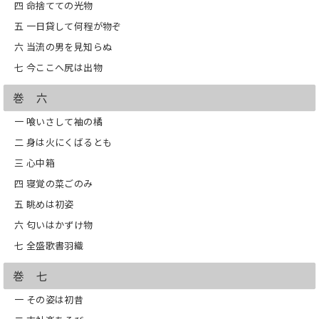
四 命捨てての光物
五 一日貸して何程が物ぞ
六 当流の男を見知らぬ
七 今ここへ尻は出物
巻 六
一 喰いさして袖の橘
二 身は火にくばるとも
三 心中箱
四 寝覚の菜ごのみ
五 眺めは初姿
六 匂いはかずけ物
七 全盛歌書羽織
巻 七
一 その姿は初昔