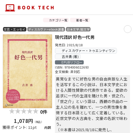
カテゴリ一覧
著者一覧
文芸・エッセイ
ディスカヴァーebook選書
日本文学/国文学
現代語訳 好色一代男
発売日: 2015/8/18
ディスカヴァー・トゥエンティワン
吉井勇 (著)
EPUBリフロー
ISBN: 9784006022693
全文検索: 非対応
異常なまでに好色な男の自由奔放な人生
を活写するこの小説は、日本文学史にお
ける人間性賛歌の代表作である。愛欲の
追求に一代の生涯を賭けた男・世之介。
「世之介」という語は、西鶴の作品の一
主人公の名を離れて、一つの男性像を象
0件
徴する日本語として広く定着している。
近世文学の大古典を、文豪の名訳で味わ
1,078円
（税込）
う。
獲得ポイント: 11pt
内訳
（※本書は2015/8/18に発売し、