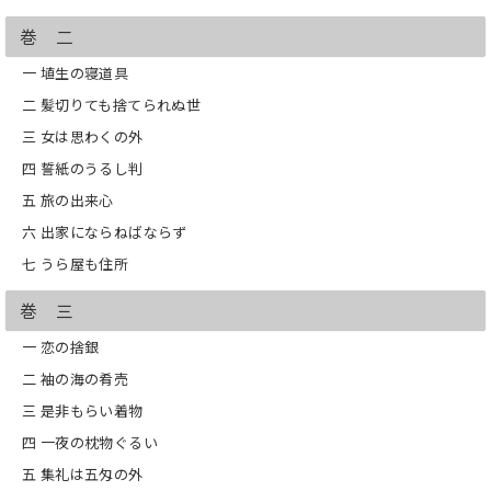
巻 二
一 埴生の寝道具
二 髪切りても捨てられぬ世
三 女は思わくの外
四 誓紙のうるし判
五 旅の出来心
六 出家にならねばならず
七 うら屋も住所
巻 三
一 恋の捨銀
二 袖の海の肴売
三 是非もらい着物
四 一夜の枕物ぐるい
五 集礼は五匁の外