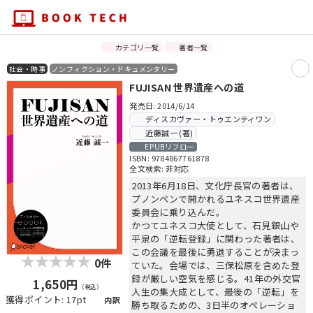
カテゴリ一覧
著者一覧
社会・時事
ノンフィクション・ドキュメンタリー
FUJISAN 世界遺産への道
発売日: 2014/6/14
ディスカヴァー・トゥエンティワン
近藤誠一 (著)
EPUBリフロー
ISBN: 9784867761878
全文検索: 非対応
2013年6月18日、文化庁長官の著者は、
プノンペンで開かれるユネスコ世界遺産
委員会に乗り込んだ。
かつてユネスコ大使として、石見銀山や
平泉の「逆転登録」に関わった著者は、
この会議を最後に勇退することが決まっ
0件
ていた。会場では、三保松原を含めた登
録が厳しい空気を感じる。41年の外交官
1,650円
（税込）
人生の集大成として、最後の「逆転」を
獲得ポイント: 17pt
内訳
勝ち取るための、3日半のオペレーショ