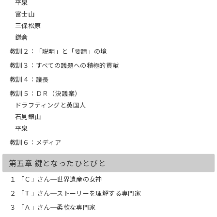
平泉
富士山
三保松原
鎌倉
教訓２：「説明」と「要請」の境
教訓３：すべての議題への積極的貢献
教訓４：議長
教訓５：ＤＲ（決議案）
ドラフティングと英国人
石見銀山
平泉
教訓６：メディア
第五章 鍵となったひとびと
１ 「Ｃ」さん─世界遺産の女神
２ 「Ｔ」さん─ストーリーを理解する専門家
３ 「Ａ」さん─柔軟な専門家