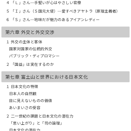
４ 「Ｌ」さん─手堅いが心はやさしい官僚
５ 「Ｉ」さん（Ｓ国元大使）─愛すべきアヤトラ（原理主義者）
６ 「Ｓ」さん─地味だが魅力のあるアイアンレディー
第六章 外交と外交交渉
１ 外交の主体と客体
国家対国家の伝統的外交
パブリック・ディプロマシー
２ 「国益」は実在するのか
第七章 富土山と世界における日本文化
１ 日本文化の特徴
日本人の自然観
目に見えないものの価値
あいまいさの受容
２ 二一世紀の課題と日本文化の潜在力
「思い上がり」と「司の論理」
日本文化の潜在力