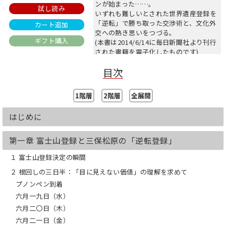
ンが始まった……。
試し読み
いずれも難しいとされた世界遺産登録を
「逆転」で勝ち取った交渉術と、文化外
カート追加
交への熱き思いをつづる。
ギフト購入
(本書は2014/6/14に毎日新聞社より刊行
された書籍を電子化したものです)
目次
1階層
2階層
全展開
はじめに
第一章 富士山登録と三保松原の「逆転登録」
１ 富士山登録決定の瞬間
２ 根回しの三日半：「目に見えない価値」の理解を求めて
プノンペン到着
六月一九日（水）
六月二〇日（木）
六月二一日（金）