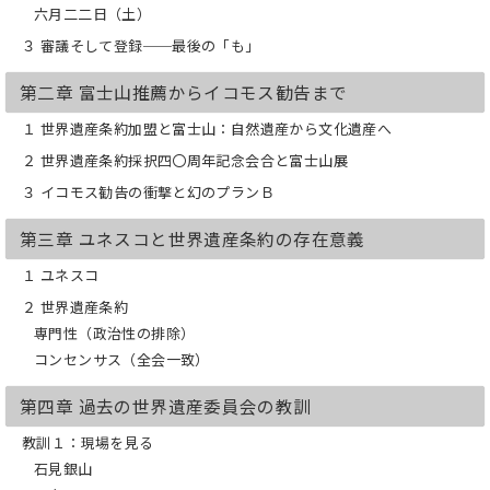
六月二二日（土）
３ 審議そして登録──最後の「も」
第二章 富士山推薦からイコモス勧告まで
１ 世界遺産条約加盟と富士山：自然遺産から文化遺産へ
２ 世界遺産条約採択四〇周年記念会合と富士山展
３ イコモス勧告の衝撃と幻のプランＢ
第三章 ユネスコと世界遺産条約の存在意義
１ ユネスコ
２ 世界遺産条約
専門性（政治性の排除）
コンセンサス（全会一致）
第四章 過去の世界遺産委員会の教訓
教訓１：現場を見る
石見銀山