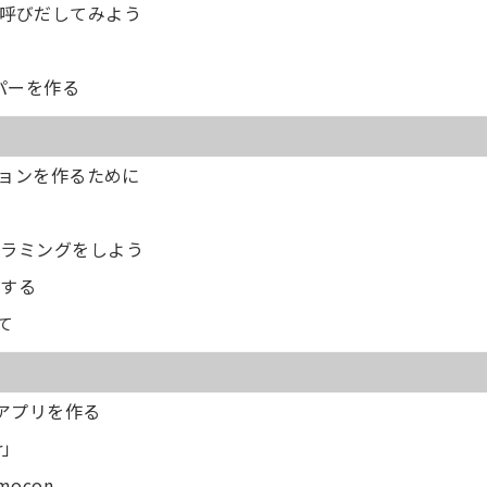
ードを呼びだしてみよう
ラッパーを作る
ションを作るために
cプログラミングをしよう
集する
いて
きアプリを作る
r」
ocon