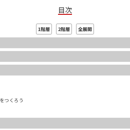
第4章 Opalの活用事例
目次
【寄稿】DXOpal を使ってお絵かきアプリを作る
プレゼンテーションツール「Gibier」
タートルグラフィックス: kame-remocon
1階層
2階層
全展開
ンをつくろう