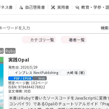
ジネス書
自己啓発書
実用書
教育・学参・
カテゴリ一覧
著者一覧
al
Ruby
実践Opal
発売日: 2020/5/29
インプレス NextPublishing
大崎 瑶 (著)
Web
PDF / EPUB
想定ページ数: 102ページ
ISBN: 9784844378822
全文検索: 対応
本書はRubyで書いたソースコードをJavaScriptに
コンパイラ）であるOpalのチュートリアルガイド「Pragm