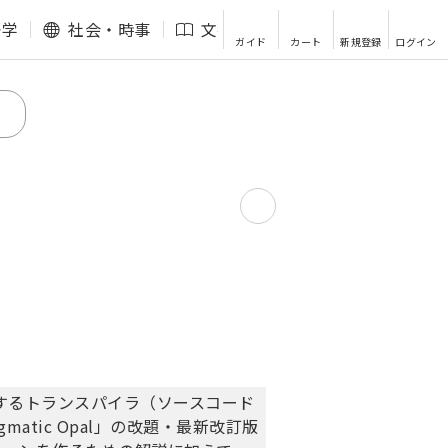
語学
社会・時事
文芸・エッセイ
その他
ガイド
カート
新規登録
ログイン
変換するトランスパイラ（ソースコード
atic Opal」の改題・最新改訂版