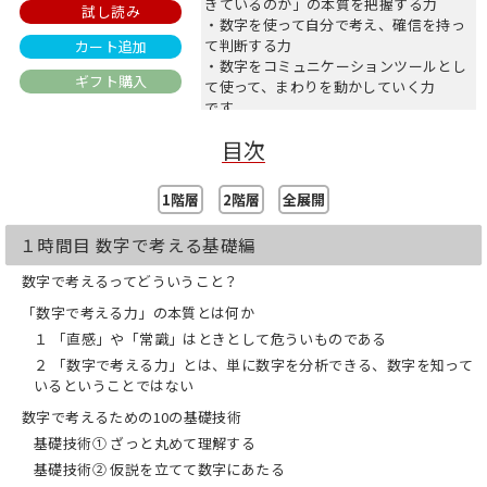
きているのか」の本質を把握する力
試し読み
・数字を使って自分で考え、確信を持っ
て判断する力
カート追加
・数字をコミュニケーションツールとし
ギフト購入
て使って、まわりを動かしていく力
です。
目次
本書では、このスキルを授業形式で演習
を交えながら紹介していきます。
1時間目 数字で考える 基礎編
1階層
2階層
全展開
2時間目 数字で考える 実践編
3時間目 数字やグラフを図にする
１時間目 数字で考える基礎編
4時間目 事業を数字で理解する
数字で考えるってどういうこと？
本書は、パラパラと読んでなんとなく賢
「数字で考える力」の本質とは何か
くなった気がして終わり、という本では
ありません。明日から実践するためのテ
１ 「直感」や「常識」はときとして危ういものである
キストです。ぜひ、あなたも生徒の1人
２ 「数字で考える力」とは、単に数字を分析できる、数字を知って
になり、自分で考え、手を動かして授業
いるということではない
に参加してください。
数字で考えるための10の基礎技術
■『21世紀スキルシリーズ』3つの特徴
基礎技術① ざっと丸めて理解する
1. これからの時代に必要になる「世界標
基礎技術② 仮説を立てて数字にあたる
準スキル」をラインアップ