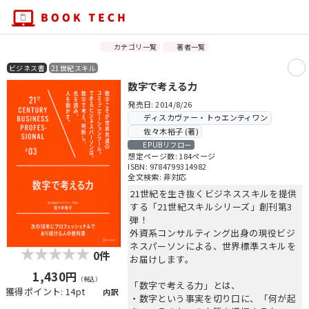
カテゴリ一覧
著者一覧
ビジネス書
21世紀スキル
数字で考える力
発売日: 2014/8/26
ディスカヴァー・トゥエンティワン
佐々木裕子 (著)
EPUBリフロー
想定ページ数: 184ページ
ISBN: 9784799314982
全文検索: 非対応
21世紀を生き抜くビジネススキルを提供
する「21世紀スキルシリーズ」創刊第3
弾！
外資系コンサルティング出身の現役ビジ
ネスパーソンによる、世界標準スキルを
0件
お届けします。
1,430円
（税込）
「数字で考える力」とは、
獲得ポイント: 14pt
内訳
・数字という事実を切り口に、「何が起