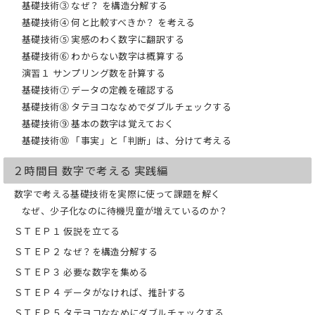
基礎技術③ なぜ？ を構造分解する
2. 講師には、世界的コンサルタント会社
出身の若手コンサルタントを起用
基礎技術④ 何と比較すべきか？ を考える
3. 授業形式で演習もたっぷり。実際に自
基礎技術⑤ 実感のわく数字に翻訳する
分で手を動かすことで本当に身につく
基礎技術⑥ わからない数字は概算する
演習１ サンプリング数を計算する
グローバル化とIT化が急速に進み、前例
も成功法もない激動の時代。それが、い
基礎技術⑦ データの定義を確認する
ま私たちが生きる21世紀です。そんな時
基礎技術⑧ タテヨコななめでダブルチェックする
代に求められるのは、もはや「言われた
基礎技術⑨ 基本の数字は覚えておく
ことをきちんと実行する力」「誰かに敷
基礎技術⑩ 「事実」と「判断」は、分けて考える
かれたレールの上をひた走る力」ではあ
りません。「自ら考える力」、「共創す
る力」、「自己進化する力」です。本シ
２時間目 数字で考える 実践編
リーズでは、どんな環境でも、どんな国
数字で考える基礎技術を実際に使って課題を解く
でも、生き抜いていけるビジネススキル
を提供します。
なぜ、少子化なのに待機児童が増えているのか？
ＳＴＥＰ１ 仮説を立てる
ＳＴＥＰ２ なぜ？を構造分解する
ＳＴＥＰ３ 必要な数字を集める
ＳＴＥＰ４ データがなければ、推計する
ＳＴＥＰ５ タテヨコななめにダブルチェックする