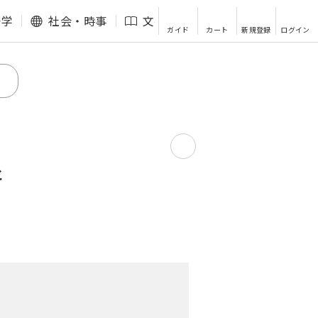
語学
社会・時事
文芸・エッセイ
その他
ガイド
カート
新規登録
ログイン
と