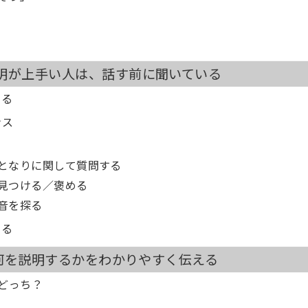
明が上手い人は、話す前に聞いている
てる
ンス
人となりに関して質問する
を見つける／褒める
本音を探る
せる
 何を説明するかをわかりやすく伝える
はどっち？