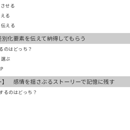
像させる
伝える
く伝える
 差別化要素を伝えて納得してもらう
わるのはどっち？
ら選ぶ
P
リー】 感情を揺さぶるストーリーで記憶に残す
感するのはどっち？
」