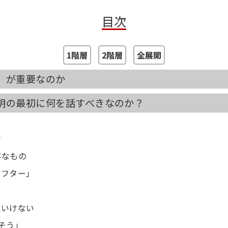
その後老舗鋳造メーカー・愛知ドビーでは、鋳物ホーロ
目次
ちにして、認知度を全国区に。ついには自分で会社を
その笹木氏を大きく変えた「ツカむ説明」のノウハウ
1階層
2階層
全展開
」が重要なのか
明の最初に何を話すべきなのか？
け
事なもの
アフター」
る
はいけない
そう」