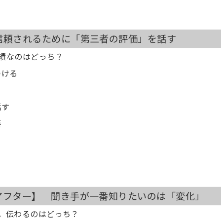
 信頼されるために「第三者の評価」を話す
実績なのはどっち？
つける
話す
要
う
ーアフター】 聞き手が一番知りたいのは「変化」
明。伝わるのはどっち？