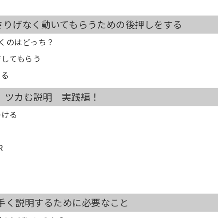
？
 さりげなく動いてもらうための後押しをする
動くのはどっち？
ジしてもらう
する
 ツカむ説明 実践編！
つける
R
手く説明するために必要なこと