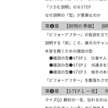
「ツカむ説明」の６STEP
なぜ説明の「型」が重要なのか
第❷章 【説明の準備】 説
「ビフォーアフター」の仮説を立
説明する「前」こそ、最大のチャ
本音を聞くための雑談の型
●雑談の型●STEP１ 仕事や
●雑談の型●STEP２ 共通点
●雑談の型●STEP３ 相手の
「ビフォーアフター」を腹落ちさ
第❸章 【STEP１ 一言】
クイズQ1 最初の一言、伝わるの
わかりやすい「一言」から始める