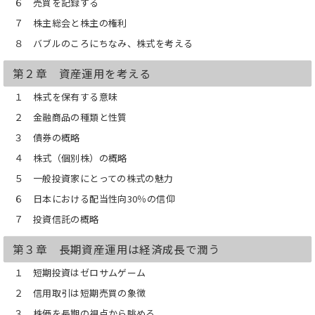
６ 売買を記録する
する社会ではプラスサムであり、長期資
７ 株主総会と株主の権利
産運用を目指した全員が利益を享受でき
る。
８ バブルのころにちなみ、株式を考える
長期資産運用はプラスサムであるから、
株式に関する知識があまり高くないと
第２章 資産運用を考える
か、時間がないといった個人にも向いて
いる。
１ 株式を保有する意味
「将来性があり、経営も優れていて素晴
２ 金融商品の種類と性質
らしいのでは」と思う企業の株式を買
３ 債券の概略
い、
その後は時たま株価や業績を見る程度で
４ 株式（個別株）の概略
あっても、
５ 一般投資家にとっての株式の魅力
長い時間が経過すれば、ずっしりと重い
果実を得ている可能性が高い。
６ 日本における配当性向30％の信仰
これが筆者の60年にわたる株式市場との
７ 投資信託の概略
付き合いから得た結論である。
第３章 長期資産運用は経済成長で潤う
株式投資（個別株）は、本質的に怖いも
のではない。
１ 短期投資はゼロサムゲーム
株式投資で損することは当然あるが、変
な「儲けたい」欲をもたなければ、大ケ
２ 信用取引は短期売買の象徴
ガとは無縁。
３ 株価を長期の視点から眺める