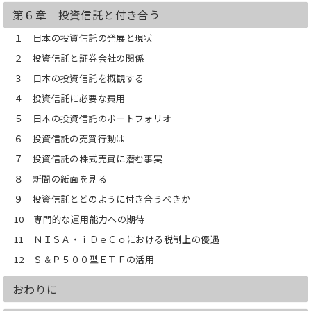
個人投資家として長期運用を選ぶ場合、
第６章 投資信託と付き合う
投資先企業の選別が必要となる。それも
１ 日本の投資信託の発展と現状
客観的な指標による選別である。その指
標の特徴や留意点を説明する。
２ 投資信託と証券会社の関係
日本経済を取り巻く環境を考えると、企
３ 日本の投資信託を概観する
業間の格差が大きい。
企業として「人口減少」や「環境問題」
４ 投資信託に必要な費用
への適切な対応、グローバルな事業展
５ 日本の投資信託のポートフォリオ
開、デジタル化に適合した製品・サービ
スの開発、労働生産性の向上などを実現
６ 投資信託の売買行動は
し、利益を本当に伸ばせるのか。
世界的に見て、少数の精鋭企業だけが伸
７ 投資信託の株式売買に潜む事実
びる。
８ 新聞の紙面を見る
インターネット、情報工学、AI（人工知
能）、生命工学……、その流れに追いつ
９ 投資信託とどのように付き合うべきか
けない者の登場と退場は、個人も企業も
10 専門的な運用能力への期待
同じである。長期保有の観点から企業を
選び出す感性と、その確認が求められ
11 ＮＩＳＡ・ｉＤｅＣｏにおける税制上の優遇
る。
12 Ｓ＆Ｐ５００型ＥＴＦの活用
第６章「投資信託と付き合う」
おわりに
「資産運用立国」や「金融リテラシー」
などの政府の掛け声、税制上の優遇措置