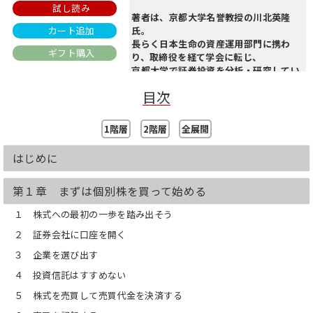
試し読み
著者は、京都大学名誉教授の川北英隆
カート追加
氏。
長らく日本生命の資産運用部門に携わ
ギフト購入
り、取締役を経て学会に転じ、
京都大学で証券投資を分析・研究してい
ます。
目次
実践と理論を知る著者による株式投資の
本質論です。
1階層
2階層
全展開
「個別株」の長期保有のメリットと基礎
を
はじめに
図や表を用いてわかりやすく説明してく
れる一冊です。
第１章 まずは個別株を買って始める
＜本文より抜粋＞
１ 株式への最初の一歩を踏み出そう
売買をなるべくせず、
長期保有によって
２ 証券会社に口座を開く
企業や経済成長の利益を享受することが
３ 企業を選び出す
株式投資の本質ーー。
４ 投資信託はすすめない
「短期売買」は企業が実らせる果実とは
５ 株式を売買して売買代金を決済する
無関係のゼロサムのゲームである。
「長期保有・資産運用型」は経済が成長