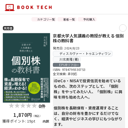
カテゴリ一覧
著者一覧
予約購入
実用書
京都大学人気講義の教授が教える 個別
株の教科書
発売日: 2024/8/23
ディスカヴァー・トゥエンティワン
川北英隆 (著)
EPUBリフロー
ISBN: 9784799330753
全文検索: 非対応
iDeCo・NISAで投資信託を始めている
ものの、次のステップとして、「個別
株」をやってみたい人、「個別株」に興
味を持ち始めた人へ。
0件
個別株を長期保有・資産運用すること
は、自分の財布を豊かにするだけでな
1,870円
（税込）
く、経済やビジネスの学びにもつながり
獲得ポイント: 19pt
内訳
ます。