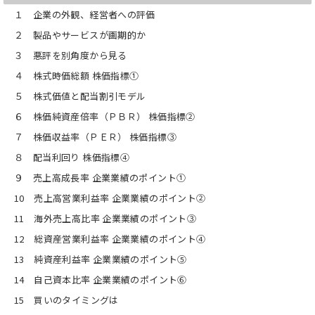
「資産運用」の対象は「株式（個別
１ 企業の外観、経営者への評価
株）」だけではない。預金、国債、投資
信託などいくつかある。これらの投資対
２ 製品やサービスが画期的か
象について、簡単におさえておく。
３ 悪評を別角度から見る
第３章「長期資産運用は経済成長で潤
４ 株式時価総額 株価指標①
う」
５ 株式価値と配当割引モデル
長期のデータを用いることで、株式（個
別株）による長期資産運用こそが、経済
６ 株価純資産倍率（ＰＢＲ） 株価指標②
成長の果実（すなわちリターン）の分け
７ 株価収益率（ＰＥＲ） 株価指標③
前に与れる有力な方法だと示している。
企業や経済全体の成長の観点から、日本
８ 配当利回り 株価指標④
の株価についても説明している。
９ 売上高成長率 企業業績のポイント①
第４章「資産を分散させ、長期運用す
10 売上高営業利益率 企業業績のポイント②
る」
11 海外売上高比率 企業業績のポイント③
投資する株式（個別株）は、企業を選ば
なければならない。本章では、長期資産
12 総資産営業利益率 企業業績のポイント④
運用においても企業を選ぶことが必要だ
13 純資産利益率 企業業績のポイント⑤
と確認し、その後で、分散投資の重要性
と、その方法を述べる。
14 自己資本比率 企業業績のポイント⑥
15 買いのタイミングは
第５章「企業の将来の可能性を評価す
る」