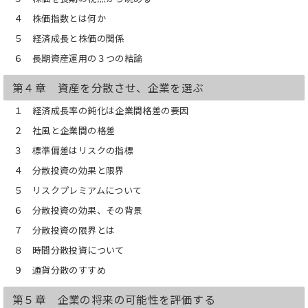
株価の水準を心配する必要はあっても、
過剰に心配するのは時間の無駄、チャン
４ 株価指数とは何か
スを逃しかねない。
５ 経済成長と株価の関係
少額で十分なので、まずはスタートする
ことが大切。
６ 長期資産運用の３つの結論
その際は「アメリカ株」からがおすすめ
（詳しくは本文を参照）。
第４章 資産を分散させ、企業を選ぶ
本当の株式投資は副業の一種。自分の好
きな仕事をしながら、趣味を楽しみなが
１ 経済成長率の鈍化は企業間格差の要因
ら、
２ 社風と企業間の格差
ついでに株式投資を楽しみ、素晴らしい
企業の成長の果実を分けてもらうこと
３ 標準偏差はリスクの指標
だ。
４ 分散投資の効果と限界
【目次】
５ リスクプレミアムについて
６ 分散投資の効果、その背景
第１章「まず株式（個別株）を買う」
どのように買ったらいいかを書いてい
７ 分散投資の限界とは
る。初めて買う場合は「アメリカ株」を
８ 時間分散投資について
おすすめしている。詳しくは本文を読ん
でほしいが、日本株より手軽に買える
９ 通貨分散のすすめ
し、期待も大きい。
第５章 企業の将来の可能性を評価する
第２章「資産運用を考える」