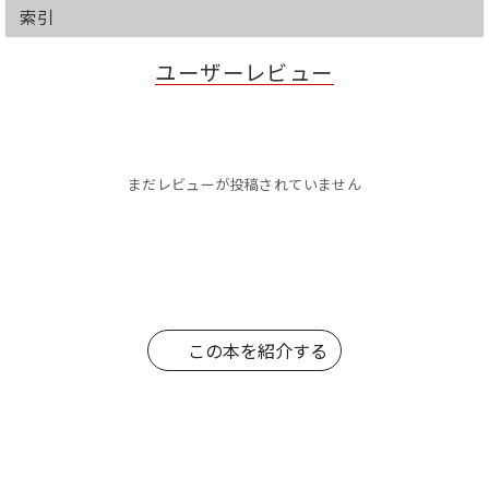
が魅力的な新NISAやiDeCoにおいては、
索引
投資信託が主役の座にある。
その投資信託の概要と付き合い方を述べ
ユーザーレビュー
る。
TOPIXや日経平均株価を模倣する上場投
資信託（ＥＴＦ）への投資は、幅広い投
資により大きな当たり外れは回避できる
一方、政府頼みのような凡庸な企業の株
式まで買うことになる。
まだレビューが投稿されていません
自分自身の目で見て頭で判断し、長期の
観点から優れた企業の株式（個別株）を
保有し、日本経済の発展を応援したいと
考える。
この本を紹介する