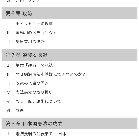
第６章 攻防
Ⅰ． ホイットニーの返書
Ⅱ． 国務相のメモランダム
Ⅲ． 幣原首相の決断
第７章 逆襲と敗退
Ｉ． 草案「趣旨」の承認
Ⅱ． なぜ明治憲法を基礎にできないのか？
Ⅲ． 改憲の発議の問題
Ⅳ． 憲法前文の取り扱い
Ⅴ． もう一度、原則について
Ⅵ． 敗退
第８章 日本国憲法の成立
Ｉ． 憲法要綱の公表まで －日本－