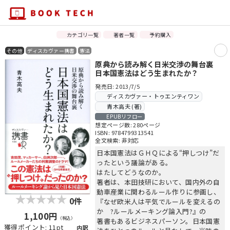
カテゴリ一覧
著者一覧
予約購入
その他
ディスカヴァー携書
憲法
原典から読み解く日米交渉の舞台裏
日本国憲法はどう生まれたか？
発売日: 2013/7/5
ディスカヴァー・トゥエンティワン
青木高夫 (著)
EPUBリフロー
想定ページ数: 280ページ
ISBN: 9784799313541
全文検索: 非対応
日本国憲法はＧＨＱによる“押しつけ”だ
ったという議論がある。
はたしてどうなのか。
著者は、本田技研において、国内外の自
動車産業に関わるルール作りに参画し、
0件
『なぜ欧米人は平気でルールを変えるの
か ?ルールメーキング論入門?』の
1,100円
（税込）
著書もあるビジネスパーソン。日本国憲
獲得ポイント: 11pt
内訳