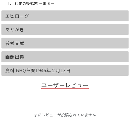
Ⅱ． 独走の後始末 －米国－
エピローグ
あとがき
参考文献
画像出典
資料 GHQ草案1946年２月13日
ユーザーレビュー
まだレビューが投稿されていません