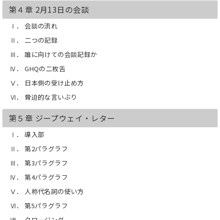
第４章 2月13日の会談
Ⅰ． 会談の流れ
Ⅱ． 二つの記録
Ⅲ． 誰に向けての会談記録か
Ⅳ． GHQの二枚舌
Ⅴ． 日本側の受け止め方
Ⅵ． 脅迫的な言いぶり
第５章 ジープウェイ・レター
Ⅰ． 導入部
Ⅱ． 第2パラグラフ
Ⅲ． 第3パラグラフ
Ⅳ． 第4パラグラフ
Ⅴ． 人称代名詞の使い方
Ⅵ． 第5パラグラフ
Ⅶ． クロージング