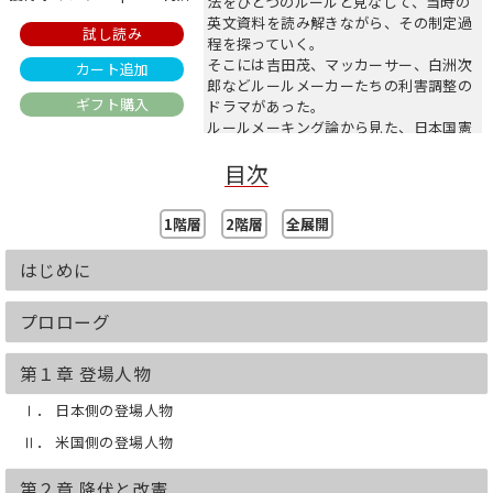
法をひとつのルールと見なして、当時の
英文資料を読み解きながら、その制定過
試し読み
程を探っていく。
そこには吉田茂、マッカーサー、白洲次
カート追加
郎などルールメーカーたちの利害調整の
ギフト購入
ドラマがあった。
ルールメーキング論から見た、日本国憲
法制定の舞台裏。
目次
1階層
2階層
全展開
はじめに
プロローグ
第１章 登場人物
Ⅰ． 日本側の登場人物
Ⅱ． 米国側の登場人物
第２章 降伏と改憲