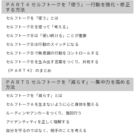
ＰＡＲＴ４ セルフトークを「使う」─行動を強化・修正
なさんの力によって、持てる力をいかん
する方法
なく発揮できる一助となれば、コーチと
してこんなに嬉しいことはありません。
セルフトークを「使う」とは
セルフトークＢを使って「考える」
セルフトークＢは「使い続ける」ことが重要
セルフトークＢは行動のスイッチになる
セルフトークＢで無意識の行動をコントロールする
セルフトークＢを生み出す言葉をつくり、共有する
《ＰＡＲＴ４》 のまとめ
ＰＡＲＴ５ セルフトークを「減らす」─集中力を高める
方法
セルフトークを「減らす」とは
セルフトークＡを生まないように心と身体を整える
ルーティンやアンカーをつくり、毎回行う
アイデンティティを正しく理解する
自分を守るのではなく、相手のことを考える