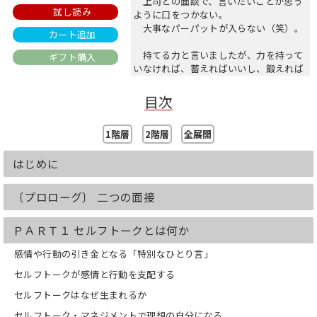
上司との面談で、言いたいことが思う
試し読み
ように口をつかない。
大事なパーパットが入らない（笑）。
カート追加
持てる力と言いましたが、力を持って
ギフト購入
いなければ、蓄えればいいし、鍛えれば
いい。
しかし、力は持っている（はず）なの
目次
に、それが十分に発揮できない。
そんな悔しいことはありません。
1階層
2階層
全展開
みなさんにも、そんな体験はあるでしょ
はじめに
うか？
持てる力を存分に発揮でなかった体
験。
〔プロローグ〕 二つの面接
本書では、持てる力を十分に活かしき
ＰＡＲＴ１ セルフトークとは何か
れない原因として、自分の内側における
自分自身との対話（セルフトーク）に着
感情や行動の引き金となる「特別なひとり言」
目しました。
人は、意識するしないにかかわらず、
セルフトークが感情と行動を支配する
終始、自分自身との対話を内側で繰り広
セルフトークはなぜ生まれるか
げています。
自分に言葉を投げかけ、問いかけ、そ
セルフトーク・マネジメントで理想の自分になる