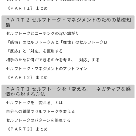
こに答えをつくりだそうとする。
《ＰＡＲＴ１》 まとめ
言ってみれば、「コーチ」と「クライ
アント（コーチを受ける人）」の1人2役
ＰＡＲＴ２ セルフトーク・マネジメントのための基礎知
を自分でやっているようなものです。
識
コーチの自分の問いかけが良ければ、
よい答えがそこには生まれるでしょう
セルフトークとコーチングの深い繋がり
し、問いかけが悪ければ、あまりパフォ
「感情」のセルフトークＡと「理性」のセルフトークＢ
ーマンスを向上させることに結びつかな
い言葉やイメージが生じるものです。
「反応」と「対応」を区別する
相手のために何ができるのかを考え、「対応」する
思う存分自分の持てる力を発揮したい
というのは、いつの時代にも人の心理に
セルフトーク・マネジメントのアウトライン
あります。
《ＰＡＲＴ２》 まとめ
ただ、今は、変化のスピードがますま
す速くなり、様々な場面で競争が加速
ＰＡＲＴ３ セルフトークを「変える」─ネガティブな感
し、競争に打ち勝つためのスピーディー
情から脱する方法
な共創が求められる時代です。
であるからこそ、4打数4安打で行きたい
セルフトークを「変える」とは
と思うのが人の心情ではないでしょう
自分への質問でセルフトークを変える
か。
セルフトークのパターンを整理する
本書が、みなさん自身が、持てる力を思
《ＰＡＲＴ３》 まとめ
う存分発揮することのお手伝いとなれ
ば、そして、みなさんの周りの人が、み