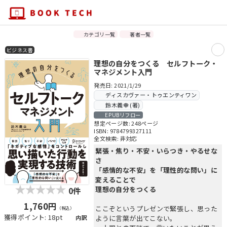
カテゴリ一覧
著者一覧
ビジネス書
理想の自分をつくる セルフトーク・
マネジメント入門
発売日: 2021/1/29
ディスカヴァー・トゥエンティワン
鈴木義幸 (著)
EPUBリフロー
想定ページ数: 248ページ
ISBN: 9784799327111
全文検索: 非対応
緊張・焦り・不安・いらつき・やるせな
さ
「感情的な不安」を「理性的な問い」に
変えることで
理想の自分をつくる
0件
1,760円
ここぞというプレゼンで緊張し、思った
（税込）
獲得ポイント: 18pt
内訳
ように言葉が出てこない。