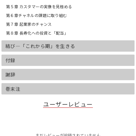
ームワークを提案します。
第５章 カスタマーの実像を見極める
第６章チャネルの課題に取り組む
【推薦の言葉】
本書は、22兆ドル規模の急拡大市場「長
第７章 起業家のチャンス
寿マーケット」を理解し、そこに参入し
て成功するための個人授業だ。この市場
第８章 長寿化への投資と「配当」
で成功している企業の事例を読めば、
「高齢化」について今までに知っていた
結び―「これから期」を生きる
ことを全部、見直したくなるだろう。
―ジョー・アン・ジェンキンス（AARP
付録
CEO）
世界人口の高齢化は危機だ、と今まで通
謝辞
りに考えるか。それとも、高齢化はビジ
ネスや政策にイノベーションを起こすチ
巻末注
ャンスで、人々の健康や生活はより良く
する、と考えるか。本書は、後者の見方
へと導いてくれる良書である。
ユーザーレビュー
―ミシェル・A・ウィリアムズ（ハーバ
ード・T・H・チャン公衆衛生大学院長）
【目次 (仮)】
第1章 寿命から健康寿命へ
まだレビューが投稿されていません