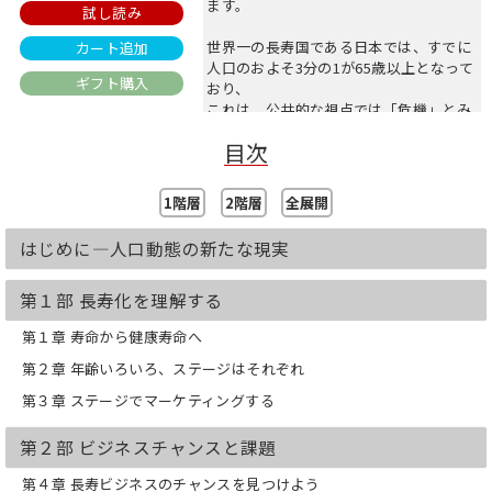
ます。
試し読み
世界一の長寿国である日本では、すでに
カート追加
人口のおよそ3分の1が65歳以上となって
ギフト購入
おり、
これは、公共的な視点では「危機」とみ
なされる一方、
目次
新たな需要、顧客、働き手を生み出す、
大きなビジネスチャンスでもあります。
1階層
2階層
全展開
市場にはすでに数多くの「シニアビジネ
ス」「高齢者向けビジネス」が存在しま
はじめに―人口動態の新たな現実
すが、
急速な時代と社会の変化により、
65歳以上を一律に「高齢者」カテゴリー
第１部 長寿化を理解する
に入れる手法は、すでに通用しなくなっ
第１章 寿命から健康寿命へ
ています。
第２章 年齢いろいろ、ステージはそれぞれ
本書では、今後ますます拡大する65歳以
第３章 ステージでマーケティングする
上の層を真の意味で理解してビジネスチ
ャンスにつなげるため、
年齢（エイジ）ではなく、個々の人生の
第２部 ビジネスチャンスと課題
ステージに着目する重要性を示し、
第４章 長寿ビジネスのチャンスを見つけよう
多様な人生をとらえるための新しいフレ