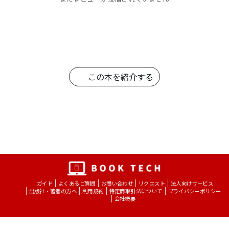
第2章 年齢いろいろ、ステージはそれ
ぞれ
第3章 ステージでマーケティングする
第4章 長寿ビジネスのチャンスを見つ
けよう
第5章 カスタマーの実像を見極める
第6章 チャネルの課題に取り組む
第7章 起業家のチャンス
この本を紹介する
第8章 長寿化への投資と「配当」
ガイド
よくあるご質問
お問い合わせ
リクエスト
法人向けサービス
出版社・著者の方へ
利用規約
特定商取引法について
プライバシーポリシー
会社概要