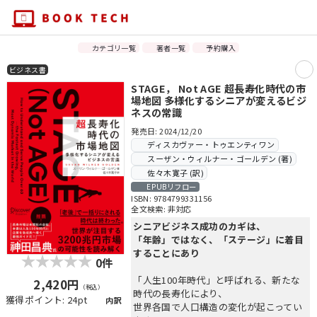
カテゴリ一覧
著者一覧
予約購入
ビジネス書
STAGE， Not AGE 超長寿化時代の市
場地図 多様化するシニアが変えるビジ
ネスの常識
発売日: 2024/12/20
ディスカヴァー・トゥエンティワン
スーザン・ウィルナー・ゴールデン (著)
佐々木寛子 (訳)
EPUBリフロー
ISBN: 9784799331156
全文検索: 非対応
シニアビジネス成功のカギは、
「年齢」ではなく、「ステージ」に着目
することにあり
0件
「人生100年時代」と呼ばれる、新たな
2,420円
（税込）
時代の長寿化により、
獲得ポイント: 24pt
内訳
世界各国で人口構造の変化が起こってい