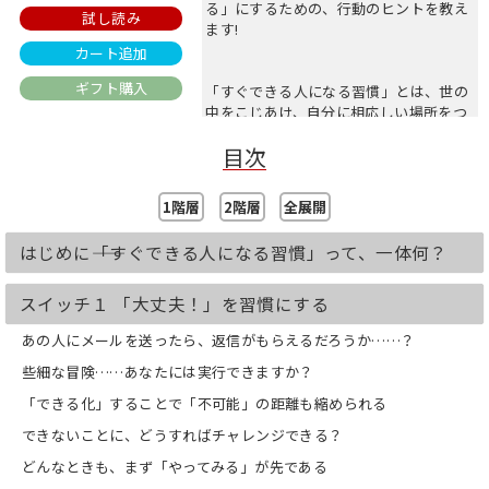
る」にするための、行動のヒントを教え
試し読み
ます!
カート追加
ギフト購入
「すぐできる人になる習慣」とは、世の
中をこじあけ、自分に相応しい場所をつ
くる作業なのです。（本文より）
目次
「できる人」に変わるための7つのスイ
1階層
2階層
全展開
ッチ
・スイッチ１…「大丈夫！」を習慣にす
はじめに――「すぐできる人になる習慣」って、一体何？
る
「できないから、やらない」は「できる
から、やる」に自分で操作可能である
スイッチ１ 「大丈夫！」を習慣にする
・スイッチ２…自信がなくてもやってし
あの人にメールを送ったら、返信がもらえるだろうか……？
まう
「できるようになるために勉強しよう」
些細な冒険……あなたには実行できますか？
だと、いつまでも前に進まない
・スイッチ３…できる人のフリをする
「できる化」することで「不可能」の距離も縮められる
多少「大言壮語」したほうが、ビジネス
できないことに、どうすればチャレンジできる？
の世界はうまくいく！
・スイッチ４…過剰に期待しない
どんなときも、まず「やってみる」が先である
「できないけれど、やる」には、やるこ