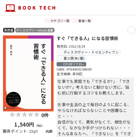
カテゴリ一覧
著者一覧
実用書
ディスカヴァーebook選書
すぐ「できる人」になる習慣術
発売日: 2012/9/24
ディスカヴァー・トゥエンティワン
夏川賀央 (著)
EPUBリフロー
ISBN: 9784490208009
全文検索: 非対応
仕事でも家庭でも「できるか?」 「でき
ないか?」考えないと動けない方に、悩
む前に行動するコツをお教えします。
仕事や生活の上で毎日のように起こる、
やらなければならないことや困難なこ
0件
と・・・
自信がなくて、勇気がなくて、根性がな
1,540円
（税込）
くて、なかなか手がつけられない・・・
獲得ポイント: 15pt
内訳
そんなあなたへ、「できない」を「でき