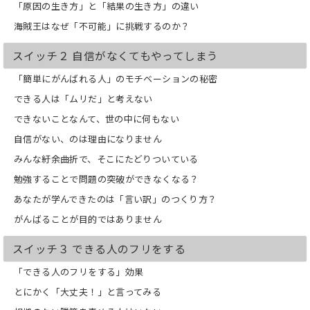
「原因の生き方」と「結果の生き方」の違い
とそのものに強い「自己満足感」をつく
らなければならない
海賊王はなぜ「不可能」に挑戦するのか？
・スイッチ５…自分に甘くなる
仕事を「やらなければいけない理由」は
スイッチ２ 自信がなくてもやってしまう
すべて捨ててしまおう！
・スイッチ６…初心を取り戻す
「簡単にがんばれる人」のモチベーションの秘密
自分が精一杯に取り組んでいることのな
できる人は「ムリだ」と考えない
かから、「次に精一杯やりたいこと」は
生まれてくる
できないことなんて、世の中に何もない
・スイッチ７…「いちばん大事なこと」
自信がない、のは理由になりません
に集中する
誰もが潜在的に「あきらめずに努力を続
みんな紆余曲折で、そこにたどりついている
ける人」を評価している
勉強することで問題の突破ができなくなる？
あなたが学んできたのは「言い訳」のつくり方？
がんばることが目的ではありません
（※本書は2012/9/24に発売し、
2021/5/15に電子化をいたしました）
スイッチ３ できる人のフリをする
「できる人のフリをする」効果
とにかく「大丈夫！」と言ってみる