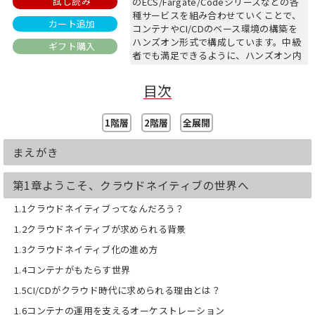
試し読み
のECS/Fargate/Codeシリーズなどの各
種サービスを組み合わせていくことで、
カート追加
コンテナやCI/CDのベース環境の構築を
ハンズオン形式で構成しています。中級
ギフト購入
者でも満足できるように、ハンズオン内
には随所に構築に役立つTipsや補足情報
なども記載しています。
目次
【目次】
第1章 ようこそ、クラウドネイティブ
1階層
2階層
全展開
の世界へ
第2章 AWSで構築するクラウドネイテ
まえがき
ィブサービス
第3章 コンテナサービスの構築
第1章ようこそ、クラウドネイティブの世界へ
第4章 CI/CDの構築
付録A アカウントを跨いだステージン
1.1クラウドネイティブってなんだろう？
グ環境へのリリース
1.2クラウドネイティブが求められる背景
1.3クラウドネイティブ化の進め方
1.4コンテナがもたらす世界
1.5CI/CDがクラウド時代に求められる理由とは？
1.6コンテナの運用を支えるオーケストレーション