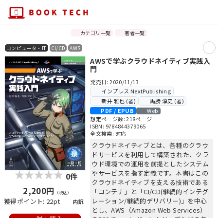
カテゴリ一覧
著者一覧
コンピュータ・IT
CI/CD
AWS
AWSで学ぶクラウドネイティブ実践入
門
発売日: 2020/11/13
インプレス NextPublishing
新井 雅也 (著)
馬勝 淳史 (著)
PDF / EPUB
Web
想定ページ数: 218ページ
ISBN: 9784844379065
全文検索: 対応
クラウドネイティブとは、各種のクラウ
ドサービスを利用して構築された、クラ
ウド環境での運用を前提としたシステム
やサービスを指す定義です。本書はこの
0件
クラウドネイティブを支える技術である
2,200円
「コンテナ」と「CI/CD(継続的インテグ
（税込）
レーション/継続的デリバリー)」を中心
獲得ポイント: 22pt
内訳
とし、AWS（Amazon Web Services）