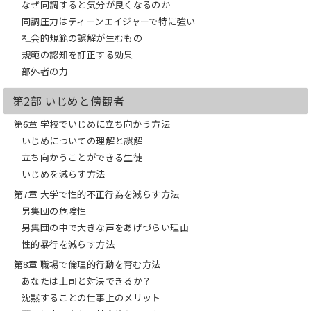
なぜ誰もすぐに行動を起こさなかったの
なぜ同調すると気分が良くなるのか
か？
同調圧力はティーンエイジャーで特に強い
あなたなら行動を起こせたのか？
社会的規範の誤解が生むもの
企業や個人の不正、ハラスメント、いじ
規範の認知を訂正する効果
め、性加害の問題に関するニュースが後
を絶たない現代社会にこそ、広く読まれ
部外者の力
るべき1冊。
第2部 いじめと傍観者
各誌、各専門家が推薦！
第6章 学校でいじめに立ち向かう方法
”本書は、同調圧力や腐敗した権力、無
いじめについての理解と誤解
関心・無気力に直面しても、正しいこと
立ち向かうことができる生徒
のために立ち上がる力を、できるだけ早
いじめを減らす方法
く身に付けるべきだと力強く主張してい
ます。”
第7章 大学で性的不正行為を減らす方法
―サイコロジー・トゥデイ誌
男集団の危険性
”善人の善行を妨げる社会規範の深層を
男集団の中で大きな声をあげづらい理由
探り、社会をよりよい方向に変える「道
性的暴行を減らす方法
徳的反逆者」になるために、我々全員が
第8章 職場で倫理的行動を育む方法
取るべき手段を指し示す１冊です。”
―ウォルター・V・ロビンソン（ボスト
あなたは上司と対決できるか？
ン・グローブ紙元編集者）
沈黙することの仕事上のメリット