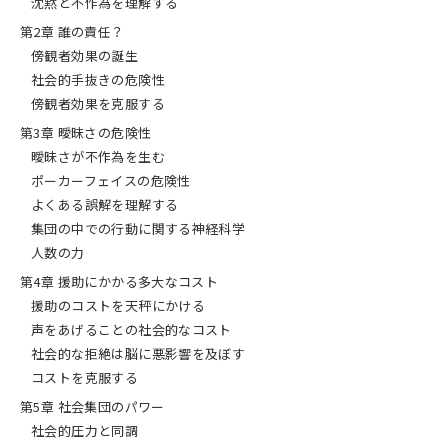
沈黙と不作為を理解する
その原因を探ったところにあるのは、た
第2章 誰の責任？
った数人の「悪人」ではなく、沈黙する
大多数の「善人」であると言ったら驚く
傍観者効果の誕生
だろうか。
社会的手抜きの危険性
傍観者効果を克服する
本書は最新の心理学・神経科学をもと
に、悪事が起こるメカニズムを「傍観
第3章 曖昧さの危険性
者」に着目して解説する。
曖昧さが不作為を生む
さらに、傍観者が同調圧力に打ち勝ち、
ポーカーフェイスの危険性
勇気ある反抗者に変わるにはどうすれば
よくある誤解を理解する
よいのか、具体的な実践法まで提言す
る。
集団の中での行動に関する神経科学
人数の力
著者は、「社会規範」にまつわる先駆的
研究で全米トップ300の教授の一人にも
第4章 援助にかかる多大なコスト
選出された心理学者
キャサリン・A・サ
援助のコストを天秤にかける
ンダーソン
。
声をあげることの社会的なコスト
彼女が本書を執筆したきっかけは、息子
社会的な拒絶は脳に悪影響を及ぼす
の寮の新入生が飲酒中に転倒して20時間
後に死亡したことだという。20時間もの
コストを克服する
間、誰一人として救急に電話することは
第5章 社会集団のパワー
なかった。
社会的圧力と同調