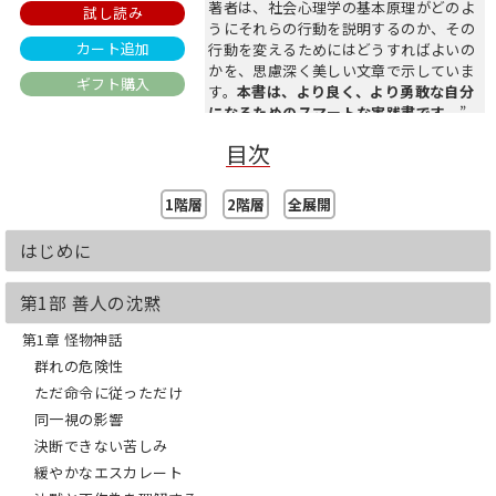
著者は、社会心理学の基本原理がどのよ
試し読み
うにそれらの行動を説明するのか、その
カート追加
行動を変えるためにはどうすればよいの
かを、思慮深く美しい文章で示していま
ギフト購入
す。
本書は、より良く、より勇敢な自分
になるためのスマートな実践書です。
”
―
ダニエル・ギルバート
（ハーバード大
目次
学社会心理学教授『明日の幸せを科学す
る』著者）
1階層
2階層
全展開
組織の中にいる私たちは皆、
はじめに
判断を間違える可能性を孕んでいる。
第1部 善人の沈黙
なぜ、不正を目撃した会計士の半数がそ
の事実を黙っているのか？
第1章 怪物神話
なぜ、警官の正当性のない16発の発砲を
他の警官は止めなかったのか？
群れの危険性
なぜ、職場でのセクハラは発見されない
ただ命令に従っただけ
のか？
同一視の影響
決断できない苦しみ
いつの時代も企業や個人の不正、ハラス
メント、いじめ、性加害の問題に関する
緩やかなエスカレート
ニュースは後を絶たない。