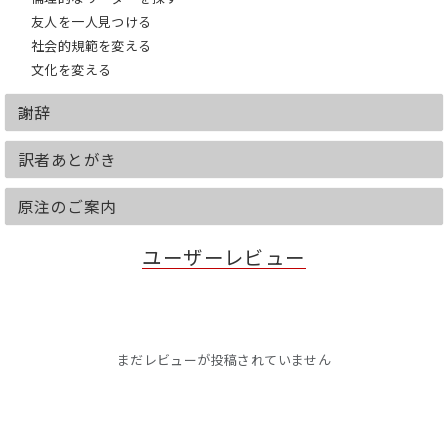
”悪事が起きるのは、悪人のせいだけで
はありません。善良な人々が見て見ぬふ
友人を一人見つける
りをするから起こるのです。本書は、も
社会的規範を変える
っと優しく、倫理的な社会を築くうえで
文化を変える
の必読書です。”
―デイヴィッド・デステノ（『なぜ「や
謝辞
る気」は長続きしないのか』著者）
”本書は、道徳的勇気や不作為について、
訳者あとがき
豊かで力強く広範に探求し、人助けをさ
またげるものは何か、そして人助けにつ
原注のご案内
ながるものは何かを示しています。”
―アービン・ストウブ（マサチューセッ
ツ大学心理学名誉教授）
ユーザーレビュー
まだレビューが投稿されていません