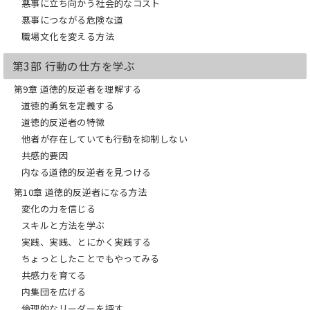
悪事に立ち向かう社会的なコスト
”なぜ多くの人は、悪事を目撃したとき
悪事につながる危険な道
に黙っているのでしょうか？ もし、最
近そのような疑問を抱くことが増えたと
職場文化を変える方法
しても、それはあなただけではありませ
ん。本書は、そんなあなたに向けて執筆
第3部 行動の仕方を学ぶ
されています。”
―ジョージ・コンウェイ（リンカーン・
第9章 道徳的反逆者を理解する
プロジェクト共同設立者）
道徳的勇気を定義する
道徳的反逆者の特徴
”私たちの世界は、臆病と腐敗に満ちて
他者が存在していても行動を抑制しない
います。著者は、数十年にわたる画期的
な研究をもとにその理由を説明していま
共感的要因
す。”
内なる道徳的反逆者を見つける
―ジェレミ・スーリ（歴史学者）
第10章 道徳的反逆者になる方法
”著者はこの力強い良書で、善良な人々が
変化の力を信じる
しばしば何もしない理由を心理学的に説
スキルと方法を学ぶ
明し、必要な状況のときに多くの人が
実践、実践、とにかく実践する
「道徳的反逆者」になるための思慮深い
提案を行います。”
ちょっとしたことでもやってみる
―バリー・シュワルツ（心理学者、『な
共感力を育てる
ぜ選ぶたびに後悔するのか』著者）
内集団を広げる
倫理的なリーダーを探す