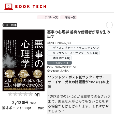
カテゴリ一覧
著者一覧
社会・時事
悪事の心理学 善良な傍観者が悪を生み
出す
発売日: 2024/2/23
ディスカヴァー・トゥエンティワン
キャサリン・A・サンダーソン (著)
本多明生 (著)
EPUBリフロー
ISBN: 9784799330159
全文検索: 非対応
ワシントン・ポスト紙ブック・オブ・
ザ・イヤー受賞の話題書がついに日本上
陸！
0件
”遊び場でのいじめから職場でのセクハラ
まで、善良な人がとんでもないことをす
2,420円
（税込）
る場合がしばしばあります。それはなぜ
獲得ポイント: 24pt
内訳
でしょう？