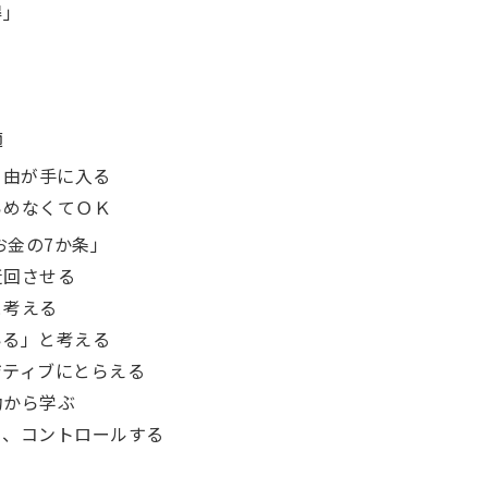
第2章 人生を自由にするための「お金の7か条」
得」
1 欲しいものを買う前にお金を迂回させる
2 資産運用=「自転車の運転」と考える
3 「世界の中心は信用で回っている」と考える
適
4 お金に働いてもらうことをポジティブにとらえる
5 失敗から学ぶのではなく、成功から学ぶ
自由が手に入る
6 投資の「本当のリスク」を知り、コントロールする
らめなくてＯＫ
7 お金の使い方を知る
お金の7か条」
第3章 私はこうして「ストレスのない自由な人生」を
迂回させる
と考える
1 私が会社を立ち上げたきっかけ
いる」と考える
2 無意識のうちにパラレルインカムを実践していた
ジティブにとらえる
3 パラレルインカムは100人100とおり
功から学ぶ
第4章 パラレルインカムで手に入る「5つの自由」
り、コントロールする
1 お金の自由