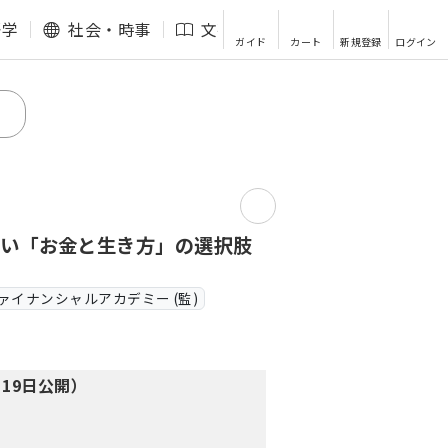
語学
社会・時事
文芸・エッセイ
その他
ガイド
カート
新規登録
ログイン
しい「お金と生き方」の選択肢
ァイナンシャルアカデミー (監)
19日公開）