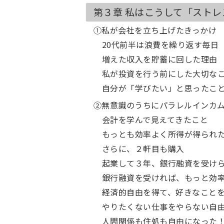
第３章 私はこうして「スト
①私が会社を立ち上げたきっかけ
20代前半は浪費を繰り返す毎日
増えた収入を貯蓄に回した理由
私が投資を行う前にした大切な
自分が「学びたい」と思ったこ
②無意識のうちにパラレルインカ
会計を学んで見えてきたこと
もっとも効率よく所得が得られ
さらに、２軒目も購入
起業して３年、銀行融資を受け
銀行融資を受ければ、もっと効
経済的自由を得て、好きなこと
やりたくない仕事をやらない自
人間関係も住処も自由になった