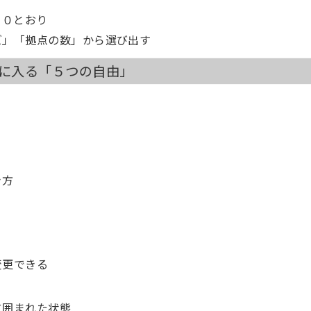
1 自分の生き方を問い直し、会社からの独立を決意
００とおり
2 ハワイ移住を実現し、「子育て6割」の生活を満喫
ズ」「拠点の数」から選び出す
3 お金と時間の自由を手に入れ、趣味の釣りを存分に満
4 会社員との二足のわらじ状態を経て、夢だった作曲の
手に入る「５つの自由」
5 早期退職と沖縄移住を実現。地域貢献に取り組みな
6 50代でアメリカ留学にチャレンジ。「やりたいこと
き方
変更できる
に囲まれた状態