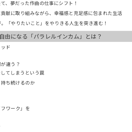
第5章 パラレルインカムを実現する4つのステップ
経て、夢だった作曲の仕事にシフト！
第6章 なぜパラレルインカムは「FIREの5倍ラク」なの
域貢献に取り組みながら、幸福感と充足感に包まれた生活
第7章 パラレルインカムを実現した6人のリアルストー
ジ。「やりたいこと」をやりきる人生を突き進む！
□特にこんな方におすすめです
も自由になる「パラレルインカム」とは？
・「人生100年」と言われている今、退職後も食べてい
・会社の業績が悪く、雇用の不安を感じている
ソッド
・早いうちに貯蓄や資産運用を始めた方がいいと思っ
からない
何が違う？
・信頼できる人のアドバイスを聞きたいが、どの情報
・FIRE関連本を読んでみたが、自分にはハードルが高
余してしまうという罠
【目次】
を持ち続けるのか
第1章 精神的にも経済的にも自由になる「パラレルイン
1 「お金のなる木」を2本持つメソッド
2 なぜパラレルインカムでは仕事を持ち続けるのか
イフワーク」を
3 パラレルインカムの「2つの所得」
4 パラレルインカムでたくさんの自由が手に入る
い