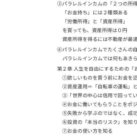
③パラレルインカムの「２つの所
「お金持ち」には２種類ある
「労働所得」と「資産所得」
を買っても、資産所得は０円
資産所得を得るには不動産が最
④パラレルインカムでたくさんの
パラレルインカムでは何もあき
第２章 人生を自由にするための「
①欲しいものを買う前にお金を
②資産運用＝「自転車の運転」
③「世界の中心は信用で回って
④お金に働いてもらうことをポ
⑤失敗から学ぶのではなく、成
⑥投資の「本当のリスク」を知
⑦お金の使い方を知る