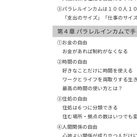
③パラレルインカムは１００人１
「支出のサイズ」「仕事のサイ
第４章 パラレルインカムで
①お金の自由
お金があれば制約がなくなる
②時間の自由
好きなことだけに時間を使える
ワークとライフを両取りする生
最高の時間の使い方とは？
③住処の自由
住処は６つに分類できる
住む場所・拠点の数はいつでも
④人間関係の自由
心地よい関係が成り立つ人だけ