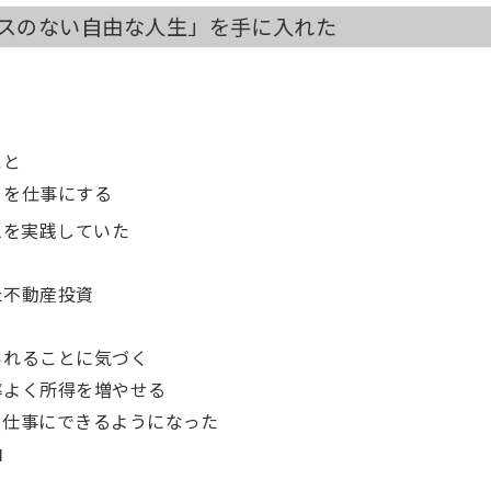
2 時間の自由
レスのない自由な人生」を手に入れた
3 住処の自由
4 人間関係の自由
5 仕事の自由
第5章 パラレルインカムを実現する4つのステップ
こと
とを仕事にする
ステップ1 労働所得を増やす
ステップ2 資産構築をする
ムを実践していた
ステップ3 資産所得をつくる
ステップ4 仕事でも自己実現を達成する
た不動産投資
第6章 なぜパラレルインカムは「FIREの5倍ラク」なの
られることに気づく
1 FIRE「4%ルール」の落とし穴
率よく所得を増やせる
2 不動産投資で資産所得を得るための5つのポイント
を仕事にできるようになった
由
第7章 パラレルインカムを実現した6人のリアルストー
！