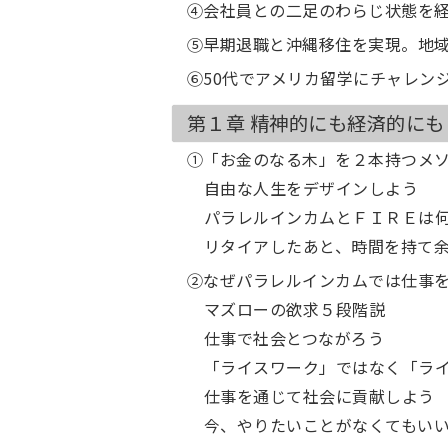
④会社員との二足のわらじ状態を
⑤早期退職と沖縄移住を実現。地
⑥50代でアメリカ留学にチャレン
第１章 精神的にも経済的に
①「お金のなる木」を２本持つメ
自由な人生をデザインしよう
パラレルインカムとＦＩＲＥは
リタイアしたあと、時間を持て
②なぜパラレルインカムでは仕事
マズローの欲求５段階説
仕事で社会とつながろう
「ライスワーク」ではなく「ラ
仕事を通じて社会に貢献しよう
今、やりたいことがなくてもい