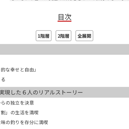
か」について、所得を増やすことの重要性をお伝えしま
目次
お金については、経済的自由を実現したうえで、我慢
仕事は、生活のためではなく、収入に関係のなく好き
最終的に、お金も時間も、住処も人間関係も、そして仕
1階層
2階層
全展開
本書は、こんなパラレルインカムなライフスタイルを
ノウハウをまとめたものです。
コロナ渦で漠然と将来への不安を感じている多くの方
「いざとなれば、会社だけに頼らずとも生きていける
倒的な幸せと自由」
「本業からの収入が少なくても生活に不自由しない」
きる
状態をつくり出すために再現性のある道すじを示し、安
を実現した６人のリアルストーリー
□目次
第1章 精神的にも経済的にも自由になる「パラレルイン
からの独立を決意
第2章 人生を自由にするための「お金の7か条」
６割」の生活を満喫
第3章 私はこうして「ストレスのない自由な人生」を
趣味の釣りを存分に満喫
第4章 パラレルインカムで手に入る「5つの自由」