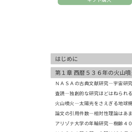
はじめに
第１章 西暦５３６年の火山噴
ＮＡＳＡの古典文献研究―宇宙研究
査読―独創的な研究ほどはねられ
火山噴火―太陽光をさえぎる地球
論文の引用件数―相対性理論はあ
アリゾナ大学の年輪研究―樹齢４