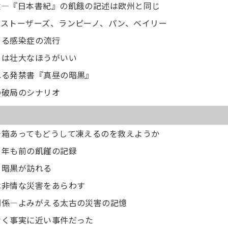
述―『日本書紀』の飢餓の記述は欧州と同じ
―ストーザーズ、ランピーノ、パン、ベイリー
よる感染症の流行
きは壮大なほうがいい
れる発禁書『真昼の暗黒』
の破局のシナリオ
千箱あってもどうして凍えるのを救えようか
０年も前の飢饉の記録
り暗黒が訪れる
は非情な災害をあらわす
関係―よみがえる太古の災害の記憶
なく事実に近い事件だった