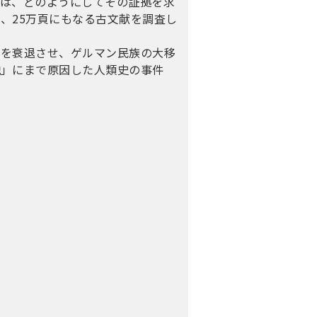
ちは、どのようにしてその証拠を求
、25万頁にもなる古文献を調査し
国を衰退させ、ゲルマン民族の大移
説」にまで原因した人類史の事件