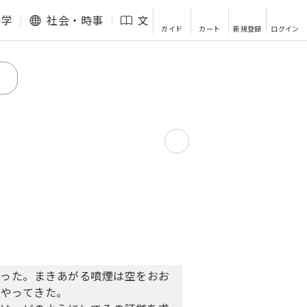
語学
社会・時事
文芸・エッセイ
その他
ガイド
カート
新規登録
ログイン
起こった。まきあがる噴煙は空をおお
がやってきた。