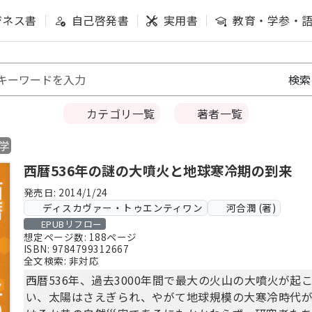
ジネス書
自己啓発書
実用書
教育・学参・
カテゴリ一覧
著者一覧
学
西暦536年の謎の大噴火と地球寒冷期の到来
発売日: 2014/1/24
ディスカヴァー・トゥエンティワン
河合潤 (著)
EPUBリフロー
想定ページ数: 188ページ
ISBN: 9784799312667
全文検索: 非対応
西暦536年、過去3000年間で最大の火山の大噴火が
い、太陽はさえぎられ、やがて地球規模の大寒冷時代