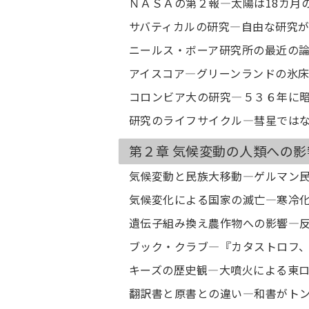
ＮＡＳＡの第２報―太陽は18カ月
サバティカルの研究―自由な研究
ニールス・ボーア研究所の最近の
アイスコア―グリーンランドの氷
コロンビア大の研究―５３６年に
研究のライフサイクル―彗星では
第２章 気候変動の人類への影
気候変動と民族大移動―ゲルマン
気候変化による国家の滅亡―寒冷
遺伝子組み換え農作物への影響―
ブック・クラブ―『カタストロフ
キーズの歴史観―大噴火による東
翻訳書と原書との違い―和書がト