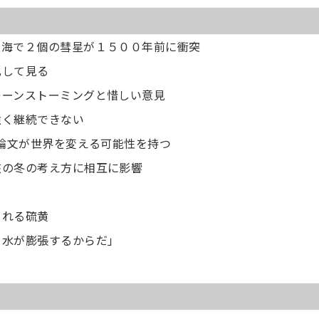
近海で２個の彗星が１５００年前に衝突
化して見る
レーンストーミングと惜しい意見
強く継続できない
の論文が世界を変える可能性を持つ
核の冬の考え方に相互に影響
まれる硫黄
と水が膨張するからだ」