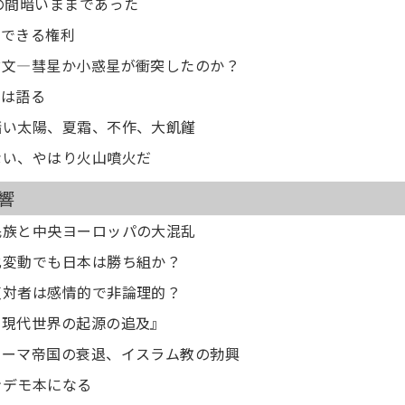
の間暗いままであった
ができる権利
論文―彗星か小惑星が衝突したのか？
床は語る
暗い太陽、夏霜、不作、大飢饉
ない、やはり火山噴火だ
響
民族と中央ヨーロッパの大混乱
化変動でも日本は勝ち組か？
反対者は感情的で非論理的？
、現代世界の起源の追及』
ローマ帝国の衰退、イスラム教の勃興
ンデモ本になる