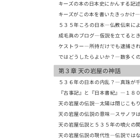
キーズの本の日本史にかんする記
キーズがこの本を書いたきっかけ
５３５年ころの日本―仏教伝来に
成毛眞のブログ―仮説を立てると
ケストラー―所持だけでも逮捕さ
ではどうしたらよいか？―数多く
第３章 天の岩屋の神話
５３６年の日本の内乱？―真珠が
『古事記』と『日本書紀』―１８
天の岩屋の伝説―太陽は閉じこも
天の岩屋の伝説の意味―スサノヲ
天の岩屋伝説と５３５年の噴火の
天の岩屋伝説の現代性―伝説では