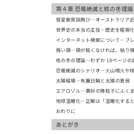
第４章 恐竜絶滅と核の冬理論
彗星衝突説再び―オーストラリア
世界史の本当の主役―歴史を粗視
インターネット検索について―ブ
強い頭―頭が鈍くなければ、粘り
核の冬の理論―わずか 10ページ
恐竜絶滅のシナリオ―火山噴火や
太陽磁場―有翼日輪と太陽の衰弱
エアロゾル―黄砂の微粒子にふく
地球温暖化―正解は「温暖化する
おわりに
あとがき