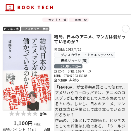
カテゴリ一覧
著者一覧
ビジネス書
ディスカヴァー携書
結局、日本のアニメ、マンガは儲かっ
ているのか？
発売日: 2013/4/15
ディスカヴァー・トゥエンティワン
板越ジョージ (著)
EPUBリフロー
想定ページ数: 168ページ
ISBN: 9784799313183
全文検索: 非対応
「MANGA」が世界共通語として使われ、
アメリカやヨーロッパでは、アニメのコ
スプレが日本文化として人気を集めてい
るという。しかし、日本のアニメ、マン
ガは本当に産業として成り立っているの
0件
だろうか？
作品の、芸術としての評価と、ビジネス
1,100円
（税込）
としての評価は別物である。「クールジ
獲得ポイント: 11pt
内訳