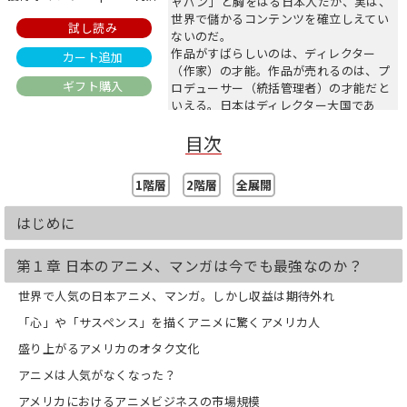
ャパン」と胸をはる日本人だが、実は、
世界で儲かるコンテンツを確立しえてい
試し読み
ないのだ。
作品がすばらしいのは、ディレクター
カート追加
（作家）の才能。作品が売れるのは、プ
ギフト購入
ロデューサー（統括管理者）の才能だと
いえる。日本はディレクター大国であ
り、アメリカはプロデューサー大国なの
目次
である。
アニメ、マンガ等のコンテンツ産業を、
外貨を稼ぐ「本当の産業」とするための
1階層
2階層
全展開
知財立国への道を探る。
はじめに
第１章 日本のアニメ、マンガは今でも最強なのか？
世界で人気の日本アニメ、マンガ。しかし収益は期待外れ
「心」や「サスペンス」を描くアニメに驚くアメリカ人
盛り上がるアメリカのオタク文化
アニメは人気がなくなった？
アメリカにおけるアニメビジネスの市場規模