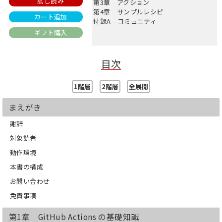
試し読み
第3章 アクション
第4章 サンプルレシピ
カート追加
付録A コミュニティ
ギフト購入
目次
1階層
2階層
全展開
まえがき
謝辞
対象読者
動作環境
本書の構成
お問い合わせ
免責事項
第1章 GitHub Actions の基礎知識