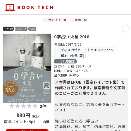
カテゴリ一覧
著者一覧
その他
0学占い
占い
0学占い 火星 2018
発売日: 2017/8/26
ディスカヴァー・トゥエンティワン
御射山令元 (著)
EPUB固定
想定ページ数: 160ページ
ISBN: 9784799321478
全文検索: 非対応
※本書はEPUB（固定レイアウト型）で
作成されております。検索機能や文字列
のコピーがご利用できません。
火星のあなたは、志高く夢を追うアーテ
0件
ィスト
880円
（税込）
怖いほど当たる! 0学占い
獲得ポイント: 9pt
内訳
詩集推命、易、気学、西洋占星術、万年