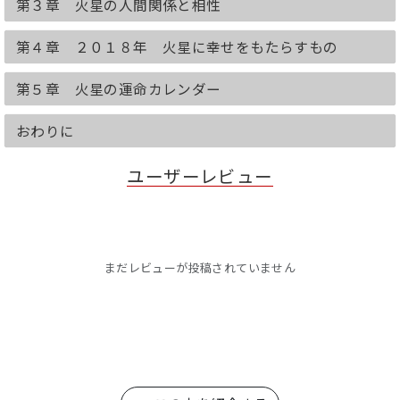
第３章 火星の人間関係と相性
0学占い→http://www.zerogaku.co.jp/
●水星：成功を目指し華やぐスター
第４章 ２０１８年 火星に幸せをもたらすもの
●氷王星：世の羨望を集める人気者
●木星：冷静沈着で懐深いまとめ役
第５章 火星の運命カレンダー
●海王星：鋭い洞察力で真実を見抜く賢
者
おわりに
●月星：思いやりあふれる平等主義者
●魚王星：ひたむきで心優しいヒーロー
●火星：志高く夢を追うアーティスト
ユーザーレビュー
●冥王星：強い信念で道を究める実力派
●金星：自由な発想で世界を彩る風雲児
●小王星：好奇心旺盛なクリエイター
●土星：誇り高い美学を貫く理想家
●天王星：完璧を目指す気高い貴族
まだレビューが投稿されていません