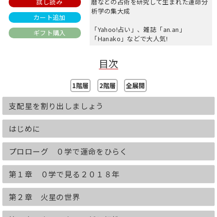
試し読み
暦などの占術を研究して生まれた運命分
析学の集大成
カート追加
「Yahoo!占い」、雑誌「an.an」
ギフト購入
「Hanako」などで大人気!
<0学占いとは?>
目次
1940年代の日本で、故・御射山宇彦氏
が、「四柱推命」「易」「万年暦」など
さまざまな戦術を研究し、
1階層
2階層
全展開
膨大な鑑定例をもとに、物理科学の手法
をとり入れて生み出したものです。
支配星を割り出しましょう
さらに、宇彦氏の嫡男である御射山令元
氏(本書著者)によって、発展・体系化さ
はじめに
れました。
運命分析学の集大成ともいえる0学占い
は、いまではさまざまな有名占い
プロローグ ０学で運命をひらく
の“元""となっています。
方式や早見表の特許を国に認可された、
第１章 ０学で見る２０１８年
占い界でも稀有な占術で、政財界から厚
い信頼を寄せられています。
第２章 火星の世界
あなたの運命を司る星は?
下記サイトで3秒でわかります!