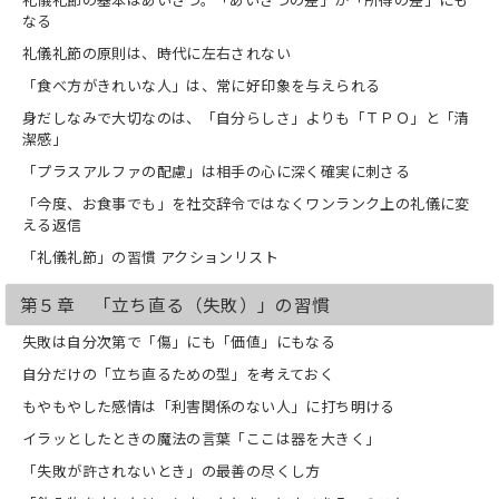
なる
礼儀礼節の原則は、時代に左右されない
「食べ方がきれいな人」は、常に好印象を与えられる
身だしなみで大切なのは、「自分らしさ」よりも「ＴＰＯ」と「清
潔感」
「プラスアルファの配慮」は相手の心に深く確実に刺さる
「今度、お食事でも」を社交辞令ではなくワンランク上の礼儀に変
える返信
「礼儀礼節」の習慣 アクションリスト
第５章 「立ち直る（失敗）」の習慣
失敗は自分次第で「傷」にも「価値」にもなる
自分だけの「立ち直るための型」を考えておく
もやもやした感情は「利害関係のない人」に打ち明ける
イラッとしたときの魔法の言葉「ここは器を大きく」
「失敗が許されないとき」の最善の尽くし方