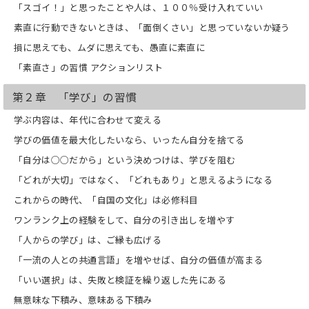
「スゴイ！」と思ったことや人は、１００％受け入れていい
素直に行動できないときは、「面倒くさい」と思っていないか疑う
損に思えても、ムダに思えても、愚直に素直に
「素直さ」の習慣 アクションリスト
第２章 「学び」の習慣
学ぶ内容は、年代に合わせて変える
学びの価値を最大化したいなら、いったん自分を捨てる
「自分は○○だから」という決めつけは、学びを阻む
「どれが大切」ではなく、「どれもあり」と思えるようになる
これからの時代、「自国の文化」は必修科目
ワンランク上の経験をして、自分の引き出しを増やす
「人からの学び」は、ご縁も広げる
「一流の人との共通言語」を増やせば、自分の価値が高まる
「いい選択」は、失敗と検証を繰り返した先にある
無意味な下積み、意味ある下積み