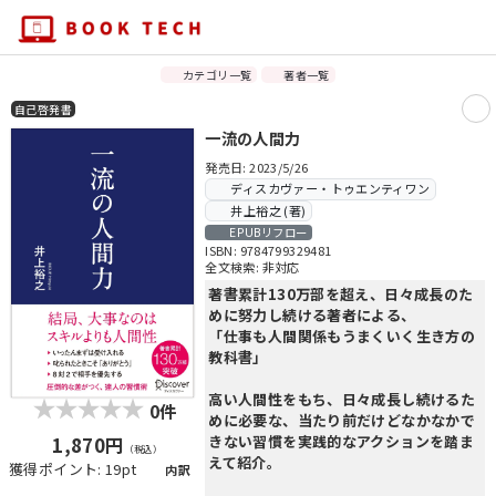
カテゴリ一覧
著者一覧
自己啓発書
一流の人間力
発売日: 2023/5/26
ディスカヴァー・トゥエンティワン
井上裕之 (著)
EPUBリフロー
ISBN: 9784799329481
全文検索: 非対応
著書累計130万部を超え、日々成長のた
めに努力し続ける著者による、
「仕事も人間関係もうまくいく生き方の
教科書」
高い人間性をもち、日々成長し続けるた
0件
めに必要な、当たり前だけどなかなかで
1,870円
きない習慣を実践的なアクションを踏ま
（税込）
えて紹介。
獲得ポイント: 19pt
内訳