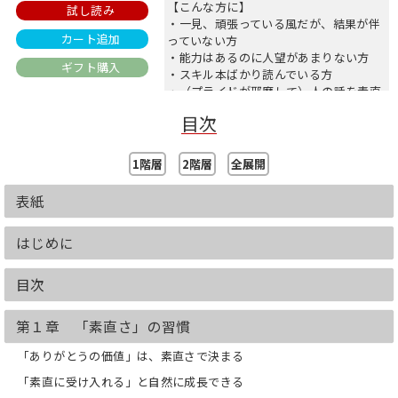
【こんな方に】
試し読み
・一見、頑張っている風だが、結果が伴
カート追加
っていない方
・能力はあるのに人望があまりない方
ギフト購入
・スキル本ばかり読んでいる方
・（プライドが邪魔して）人の話を素直
に聞けない方
目次
・人から教えてもらうのが苦手な方
・人間性を高めたいと思っている方
1階層
2階層
全展開
【目次】
第１章 「素直さ」の習慣
表紙
第２章 「学び」の習慣
第３章 「自責」の習慣
はじめに
第４章 「礼儀礼節」の習慣
第５章 「立ち直る（失敗）」の習慣
第６章 「自愛」の習慣
目次
第７章 「成長」の習慣
第１章 「素直さ」の習慣
購入者様限定特典：人間力を高めるため
に原理原則を学ぶ「読書案内」
「ありがとうの価値」は、素直さで決まる
「素直に受け入れる」と自然に成長できる