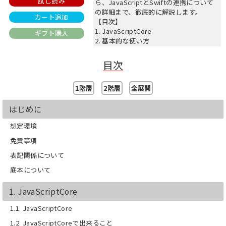
試し読み
ら、JavaScriptとSwiftの連携について
の詳細まで、徹底的に解説します。
カート追加
【目次】
1. JavaScriptCore
ギフト購入
2. 基本的な使い方
3. 変数の扱い方
4. APIを定義する
目次
5. 変数を扱うときの注意
6. 座標や範囲を表す型の扱い
1階層
2階層
全展開
7. 例外処理を使う
8. SwiftでPromiseを使う
9. コードを書きやすくする
はじめに
10. Promiseを使いやすくする
想定環境
免責事項
表記関係について
底本について
1. JavaScriptCore
1.1. JavaScriptCore
1.2. JavaScriptCoreで出来ること