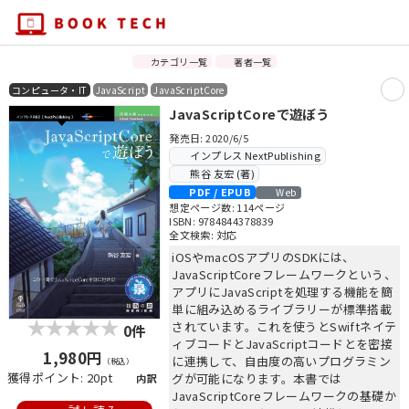
カテゴリ一覧
著者一覧
コンピュータ・IT
JavaScript
JavaScriptCore
JavaScriptCoreで遊ぼう
発売日: 2020/6/5
インプレス NextPublishing
熊谷 友宏 (著)
PDF / EPUB
Web
想定ページ数: 114ページ
ISBN: 9784844378839
全文検索: 対応
iOSやmacOSアプリのSDKには、
JavaScriptCoreフレームワークという、
アプリにJavaScriptを処理する機能を簡
単に組み込めるライブラリーが標準搭載
されています。これを使うとSwiftネイテ
0件
ィブコードとJavaScriptコードとを密接
1,980円
に連携して、自由度の高いプログラミン
（税込）
獲得ポイント: 20pt
グが可能になります。本書では
内訳
JavaScriptCoreフレームワークの基礎か