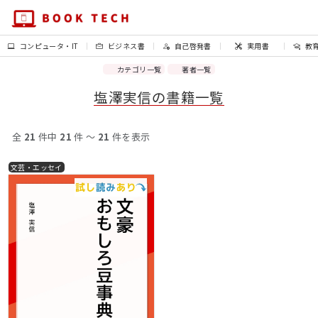
コンピュータ・IT
ビジネス書
自己啓発書
実用書
教
カテゴリ一覧
著者一覧
塩澤実信の書籍一覧
全
21
件中
21
件 〜
21
件を表示
文芸・エッセイ