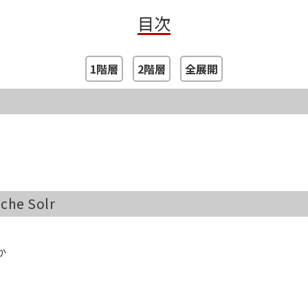
付録A 本書で扱うモデル
目次
付録B フレームワークとサービス
付録C Hierarchical Navigate Small World
付録D もっと活用Solr
1階層
2階層
全展開
e Solr
か