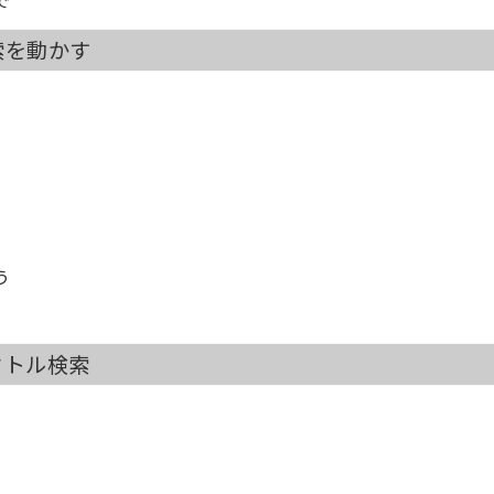
索を動かす
う
クトル検索