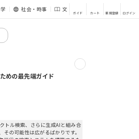
語学
社会・時事
文芸・エッセイ
その他
ガイド
カート
新規登録
ログイン
のための最先端ガイド
クトル検索、さらに生成AIと組み合
ion）まで、その可能性は広がるばかりです。