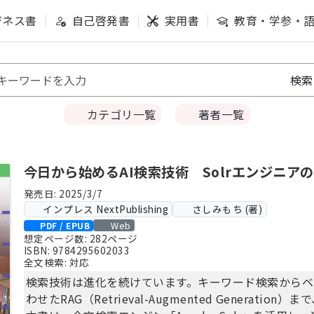
ジネス書
自己啓発書
実用書
教育・学参・
カテゴリ一覧
著者一覧
今日から始めるAI検索技術 Solrエンジニア
発売日: 2025/3/7
インプレス NextPublishing
さしみもち (著)
Web
PDF / EPUB
想定ページ数: 282ページ
ISBN: 9784295602033
全文検索: 対応
検索技術は進化を続けています。キーワード検索からベ
わせたRAG（Retrieval-Augmented Generat