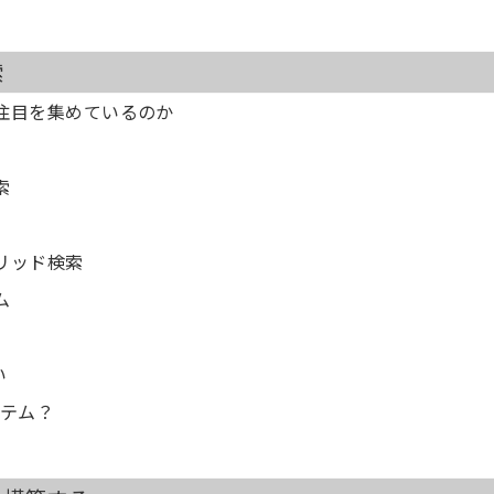
索
に注目を集めているのか
索
リッド検索
ム
い
ステム？