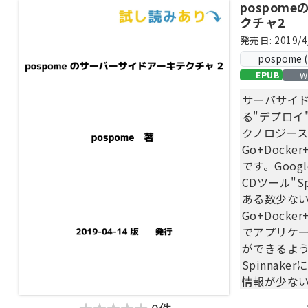
pospom
クチャ2
発売日: 2019/4
pospome 
W
EPUB
サーバサイ
る"デプロイ
クノロジー
Go+Docker+
です。Goog
CDツール"S
ある数少ない
Go+Docker+
でアプリケ
ができるよ
Spinnak
情報が少ないと
どんなもの