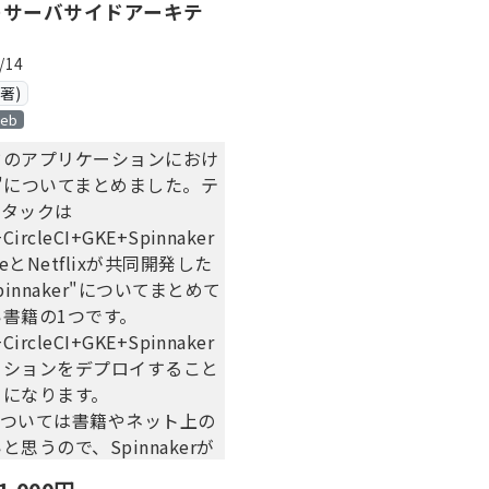
eのサーバサイドアーキテ
/14
(著)
eb
ドのアプリケーションにおけ
"についてまとめました。テ
スタックは
CircleCI+GKE+Spinnaker
leとNetflixが共同開発した
pinnaker"についてまとめて
書籍の1つです。
CircleCI+GKE+Spinnaker
ーションをデプロイすること
うになります。
erについては書籍やネット上の
思うので、Spinnakerが
か知りたいという人にオスス