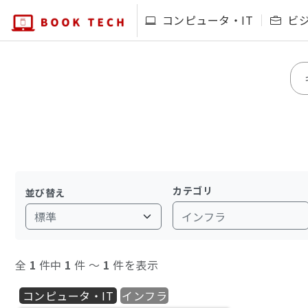
コンピュータ・IT
ビ
カテゴリ
並び替え
インフラ
全
1
件中
1
件 〜
1
件を表示
コンピュータ・IT
インフラ