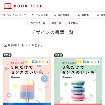
コンピュータ・IT
ビジネス書
自己啓発書
実用書
教
カテゴリ一覧
著者一覧
予約購入
デザインの書籍一覧
全
6
件中
1
件 〜
6
件を表示
実用書
実用書