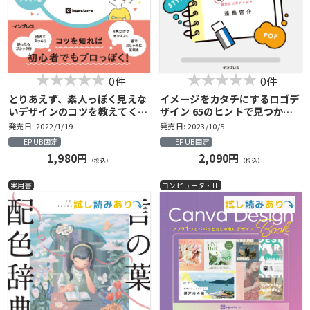
0件
0件
とりあえず、素人っぽく見えな
イメージをカタチにするロゴデ
いデザインのコツを教えてくだ
ザイン 65のヒントで見つかる
さい！
自分だけのアイデア
発売日: 2022/1/19
発売日: 2023/10/5
EPUB固定
EPUB固定
1,980円
2,090円
（税込）
（税込）
実用書
コンピュータ・IT