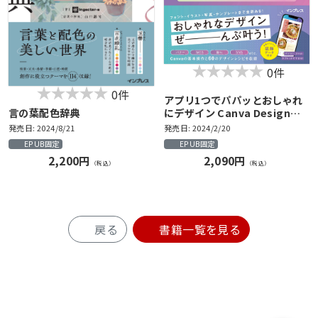
0件
0件
アプリ1つでパパッとおしゃれ
言の葉配色辞典
にデザイン Canva Design
Book
発売日: 2024/8/21
発売日: 2024/2/20
EPUB固定
EPUB固定
2,200円
2,090円
（税込）
（税込）
戻る
書籍一覧を見る