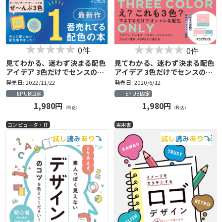
0件
0件
見てわかる、迷わず決まる配色
見てわかる、迷わず決まる配色
アイデア 3色だけでセンスのい
アイデア 3色だけでセンスのい
い色PART2
い色
発売日: 2022/11/22
発売日: 2020/6/12
EPUB固定
EPUB固定
1,980円
1,980円
（税込）
（税込）
コンピュータ・IT
実用書