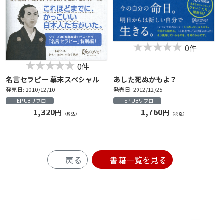
0件
0件
名言セラピー 幕末スペシャル
あした死ぬかもよ？
発売日: 2010/12/10
発売日: 2012/12/25
EPUBリフロー
EPUBリフロー
1,320円
1,760円
（税込）
（税込）
戻る
書籍一覧を見る