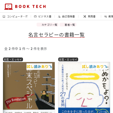
コンピュータ・IT
ビジネス書
自己啓発書
実用書
教
カテゴリ一覧
著者一覧
名言セラピーの書籍一覧
全
2
件中
1
件 〜
2
件を表示
文芸・エッセイ
文芸・エッセイ