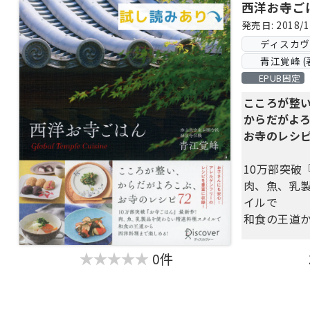
西洋お寺ご
発売日: 2018/1
ディスカ
青江覚峰 (
EPUB固定
こころが整
からだがよ
お寺のレシピ
10万部突破
肉、魚、乳
イルで
和食の王道か
0件