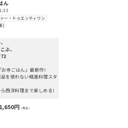
はん
1/15
ヴァー・トゥエンティワン
著)
い、
ろこぶ、
72
『お寺ごはん』最新作!
製品を使わない精進料理スタ
ら西洋料理まで楽しめる!
1,650円
（税込）