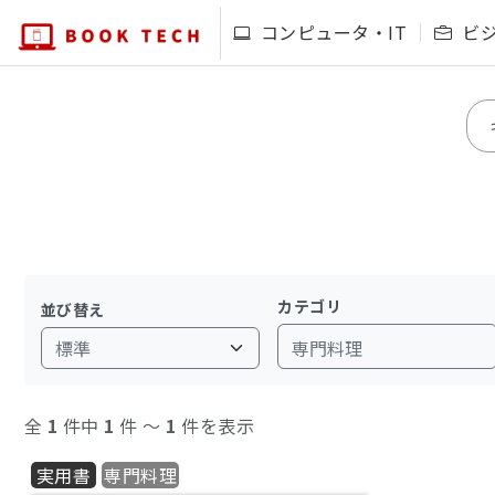
コンピュータ・IT
ビ
カテゴリ
並び替え
専門料理
全
1
件中
1
件 〜
1
件を表示
実用書
専門料理