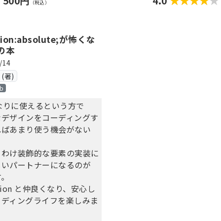
500円
4.0
（税込）
作での使いどころがあまり思
たHTML タグの説明
ぎるフォーム関連のHTML
tion:absolute;が怖くな
の本
S を使ったら素敵な見た目
/14
の説明
(著)
b
れなりに使えるという方で
なデザインをコーディングす
ればあまり使う機会がない
りわけ装飾的な要素の実装に
しいパートナーになるのが
す。
ition と仲良くなり、安心し
ーディングライフを楽しみま