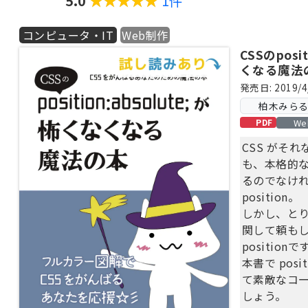
5.0
1件
・Web 制
いつかなかっ
コンピュータ・IT
Web制作
・沢山ありす
CSSのposi
タグの説明
くなる魔法
・どんなCS
発売日: 2019/4
にできるか
柏木みらる 
We
PDF
CSS がそ
も、本格的
るのでなけ
position。
しかし、と
関して頼も
positionで
本書で pos
て素敵なコ
しょう。