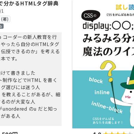
で分かるHTMLタグ辞典
/1
(著)
b
b コーダーの新人教育を行
やったら自分のHTMLタグ
を伝授できるのか」を考える
た本です。
向けて書きました
イト制作などでHTML を書く
タグ選びには迷う人
L を教えることがあるが、細
するのが大変な人
 がunordered のu だと知っ
とがある人
ませんでした