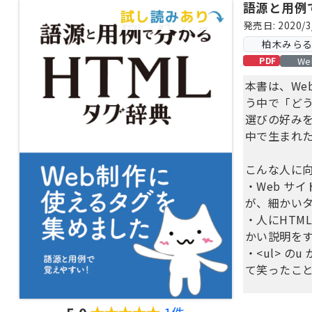
語源と用例
発売日: 2020/3
柏木みらる 
We
PDF
本書は、We
う中で「どう
選びの好み
中で生まれ
こんな人に
・Web サ
が、細かい
・人にHTM
かい説明を
・<ul> のu
て笑ったこ
これは書き