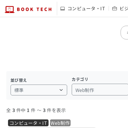
コンピュータ・IT
ビ
カテゴリ
並び替え
Web制作
全
3
件中
1
件 〜
3
件を表示
コンピュータ・IT
Web制作