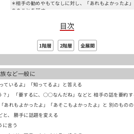
＊相手の勧めやもてなしに対し、「あれもよかったよ
ののことを話す
＊「ところでさ」「それより」などと、勝手に話題を
目次
＊相手の話を「でも」「っていうか」などと否定、も
＊相手が話し終わる前に、「ふーん」「そう」と相づ
＊「別に」とそっけなく答える
1階層
2階層
全展開
＊悩みを打ち明けてきたら、「そんなの、よくあるこ
＊悩みに対し、「こうすればいい」と忠告する
＊自分のことは、いっさい話さない。自分の意見を言
＊「ぼくはいいんだけれど、みんなが」と言って、苦情
家族など一般に
＊「○○さんが好き」「ぼくの友だちがね」と、別の
＊「○○君は、よくやっているよ」と目の前で、ほかの
かっているよ」「知ってるよ」と答える
＊「ちゃんと言っただろう」「何度言ったら、わかる
ろう？」 「要するに、○○なんだね」などと 相手の話を要約す
、 「あれもよかったよ」「あそこもよかったよ」と 別のもの
どと、 勝手に話題を変える
うに言う