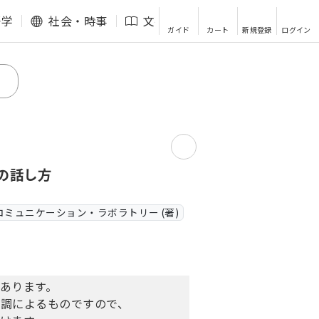
語学
社会・時事
文芸・エッセイ
その他
ガイド
カート
新規登録
ログイン
の話し方
ミュニケーション・ラボラトリー (著)
あります。
口調によるものですので、