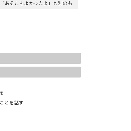
」「あそこもよかったよ」と別のも
変える
しくは言い換える
ちを打つ
とだよ」と慰める
わない
を述べる
人のことを話す
部下や子どもを誉める
んだ」
る
のことを話す