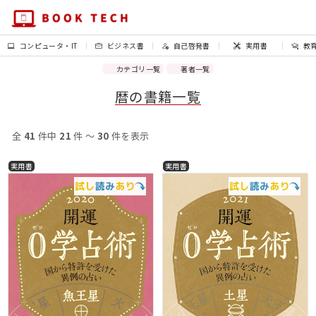
コンピュータ・IT
ビジネス書
自己啓発書
実用書
教
カテゴリ一覧
著者一覧
暦の書籍一覧
全
41
件中
21
件 〜
30
件を表示
実用書
実用書