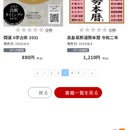
0件
0件
開運 0学占術 2021
高島易断運勢本暦 令和二年
発売日: 2020/9/4
発売日: 2019/8/4
EPUB固定
EPUB固定
880円
1,210円
（税込）
（税込）
1
2
3
4
5
戻る
書籍一覧を見る