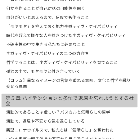
何かを作ることが自己対話の可能性を開く
自分がいいと思えるまで、何度でも作ること
「モヤモヤ」を抱えておく能力――ネガティヴ・ケイパビリティ
時代を超えて様々な人を惹きつけたネガティヴ・ケイパビリティ
不確実性の中で生きる私たちに必要なこと
ネガティヴ・ケイパビリティの二つの方向性
哲学することは、ネガティヴ・ケイパビリティを育てること
孤独の中で、モヤモヤと付き合っていく
【コラム】異なるイメージの言葉を重ねる意味、文化と哲学を織り
交ぜる理由
第５章 ハイテンションと多忙で退屈を忘れようとする社
会
活動的であることは虚しい？――パスカルと気晴らしの哲学
活動で、退屈や不安から気を逸らしている
新型コロナウイルスで、私たちは「気晴らし」を奪われた
自分の奥底で眠る倦怠や不安から目を逸らすべきではない