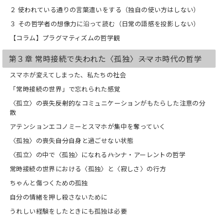
２ 使われている通りの言葉遣いをする（独自の使い方はしない）
３ その哲学者の想像力に沿って読む（日常の語感を投影しない）
【コラム】プラグマティズムの哲学観
第３章 常時接続で失われた〈孤独〉――スマホ時代の哲学
スマホが変えてしまった、私たちの社会
「常時接続の世界」で忘れられた感覚
〈孤立〉の喪失――反射的なコミュニケーションがもたらした注意の分
散
アテンションエコノミーとスマホが集中を奪っていく
〈孤独〉の喪失――自分自身と過ごせない状態
〈孤立〉の中で〈孤独〉になれる――ハンナ・アーレントの哲学
常時接続の世界における〈孤独〉と〈寂しさ〉の行方
ちゃんと傷つくための孤独
自分の情緒を押し殺さないために
うれしい経験をしたときにも孤独は必要