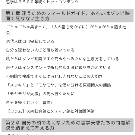
哲学は２５００年続くヒットコンテンツ
本当に大切なものを見つめ直すヒントを
伝える1冊です。
第１章 迷うためのフィールドガイド、あるいはゾンビ映
画で死なない生き方
【こんな状況に心当たりのある人に】
・大量のメールを処理するだけで1日が
ごちゃごちゃ集まって、（人の話も聞かずに）がちゃがちゃ話す社
終わる
会
・スマホの通知が気になってしまい、い
現代人は自己完結している
つも気が散っている
・せっかくの自由時間を、SNSを眺める
自分を疑わない人ほど落ち着いている
だけで消費している
私たちはゾンビ映画ですぐ死ぬやつみたいな生き方をしている
・集中が続かず、本が最後まで読めない
・信号待ちの時間にすら、無意識にスマ
現代人はインスタントで断片的な刺激に取り巻かれている
ホをひらいている
不明瞭で複雑ですぐには消化しきれないことの大切さ
※ 本書は2025年4月に弊社より刊行の
「スッキリ」と「モヤモヤ」を使い分ける――東畑開人の議論
『スマホ時代の哲学 「常時接続の世界」
「モヤモヤが大事」の先へ行くために
で失われた孤独をめぐる冒険 (ディスカヴ
ァー携書)』の特装版です。カバー以外の
自分を疑うという「冒険」
コンテンツは同じですので、あらかじめ
【コラム】大衆社会論とメディア論と対象関係論
ご了承ください。
第２章 自分の頭で考えないための哲学――天才たちの問題解
決を踏まえて考える力