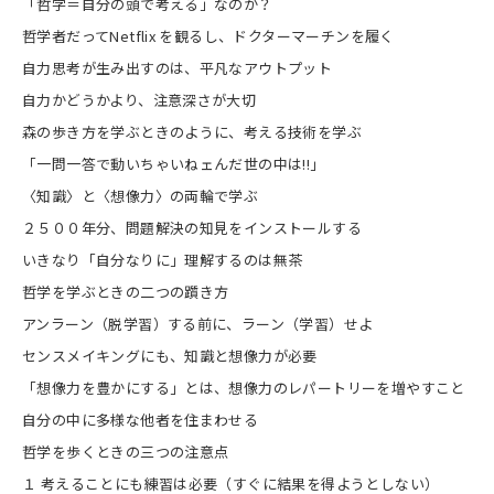
「哲学＝自分の頭で考える」なのか？
哲学者だってNetflix を観るし、ドクターマーチンを履く
自力思考が生み出すのは、平凡なアウトプット
自力かどうかより、注意深さが大切
森の歩き方を学ぶときのように、考える技術を学ぶ
「一問一答で動いちゃいねェんだ世の中は!!」
〈知識〉と〈想像力〉の両輪で学ぶ
２５００年分、問題解決の知見をインストールする
いきなり「自分なりに」理解するのは無茶
哲学を学ぶときの二つの躓き方
アンラーン（脱学習）する前に、ラーン（学習）せよ
センスメイキングにも、知識と想像力が必要
「想像力を豊かにする」とは、想像力のレパートリーを増やすこと
自分の中に多様な他者を住まわせる
哲学を歩くときの三つの注意点
１ 考えることにも練習は必要（すぐに結果を得ようとしない）