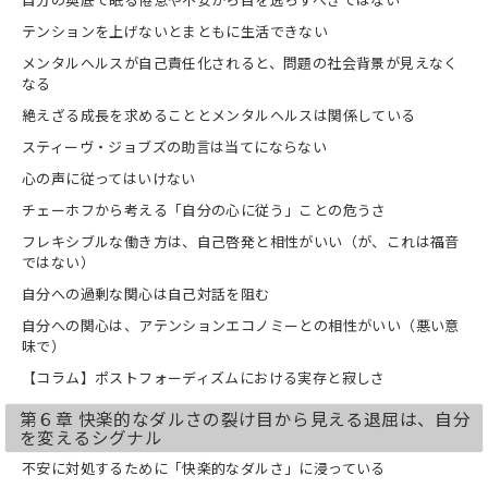
テンションを上げないとまともに生活できない
メンタルヘルスが自己責任化されると、問題の社会背景が見えなく
なる
絶えざる成長を求めることとメンタルヘルスは関係している
スティーヴ・ジョブズの助言は当てにならない
心の声に従ってはいけない
チェーホフから考える「自分の心に従う」ことの危うさ
フレキシブルな働き方は、自己啓発と相性がいい（が、これは福音
ではない）
自分への過剰な関心は自己対話を阻む
自分への関心は、アテンションエコノミーとの相性がいい（悪い意
味で）
【コラム】ポストフォーディズムにおける実存と寂しさ
第６章 快楽的なダルさの裂け目から見える退屈は、自分
を変えるシグナル
不安に対処するために「快楽的なダルさ」に浸っている