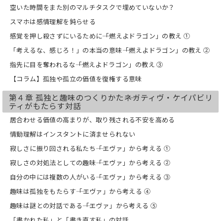
空いた時間をまた別のマルチタスクで埋めていないか？
スマホは感情理解を鈍らせる
感覚を押し殺さずにいるために――「燃えよドラゴン」の教え ①
「考えるな、感じろ！」の本当の意味――「燃えよドラゴン」の教え ②
指先に目を奪われるな――「燃えよドラゴン」の教え ③
【コラム】孤独や孤立の価値を復権する意味
第４章 孤独と趣味のつくりかた――ネガティヴ・ケイパビリ
ティがもたらす対話
居合わせる価値の高まりが、取り残される不安を高める
情動理解はインスタントに済ませられない
寂しさに振り回される私たち――「エヴァ」から考える ①
寂しさの対処法としての趣味――「エヴァ」から考える ②
自分の中には複数の人がいる――「エヴァ」から考える ③
趣味は孤独をもたらす――「エヴァ」から考える ④
趣味は謎との対話である――「エヴァ」から考える ⑤
「書かれた私」と「書き直す私」の対話