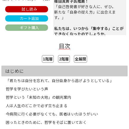
篠田真貴子氏推薦！
「自己啓発書が好きな人に、ぜひ。
試し読み
新たな「自身の捉え方」に出合えま
す。」
カート追加
ギフト購入
私たちは、いつから「集中する」ことが
できなくなったのでしょうか。
目次
リアルタイムのやりとりが当たり前にな
った今、
すぐに対応しなければと追い立てられ、
1階層
2階層
全展開
複数のデバイスで並行処理する日々。
メールを返しながら、SNSをチェック
はじめに
し、 目の前の相手と会話する。
「君たちは自分を忘れて、自分自身から逃げようとしている」
そしてスマホがもたらすさまざまな刺
激、
哲学を学びたいという声
際限なく流れるコンテンツに時間を奪わ
哲学という「未知の大地」の観光案内
れていく。
人は人生のどこかで必ず立ち止まる
こうして私たちは、深い集中と豊かな時
今病院に行く必要がなくても、医者はいたほうがいい
間を失っています。
本書は、スマホが変えてしまった私たち
困ったときのために、哲学をそばに置いておく
の思考と時間の使い方を問い直し、