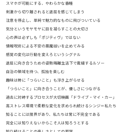
スマホが可能にする、やわらかな昏睡
刺激から切り離されると退屈を感じてしまう
注意を停止し、単純で魅力的なものに飛びついている
気分というモヤモヤに目を凝らすことの大切さ
心の声は必ずしも「ポジティヴ」ではない
情報呪術による不安の悪魔祓いを止めてみる
感覚の変化は行動を変えろというシグナル
退屈に向き合うための姿勢――隔離生活下で裁縫するルソー
自治の領域を持つ、孤独を楽しむ
趣味は時に「つらいこと」も浮き上がらせる
「つらいこと」に向き合うことが、優しさにつながる
過去に対峙するプロセスが大切――映画「ドライブ・マイ・カー」
高ストレス環境で柔軟な変化を求められ続けるシンジ＝私たち
知ることには限界があり、私たちは常に不完全である
完全には知りえないからこそ人は知ろうとする
知り続けることの楽しさとしての哲学