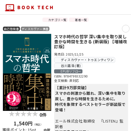
カテゴリ一覧
著者一覧
自己啓発書
ディスカヴァー携書
スマホ時代の哲学 深い集中を取り戻し
豊かな時間を生きる (新装版) 【増補改
訂版】
発売日: 2025/11/25
ディスカヴァー・トゥエンティワン
谷川嘉浩 (著)
EPUBリフロー
ISBN: 9784799332290
全文検索: 非対応
【累計9万部突破】
スマホの刺激から離れ、深い集中を取り
戻し、豊かな時間を生きるために。
時代を象徴するベストセラーが新装版で
登場！
0件
エール株式会社 取締役 『LISTEN』監
1,540円
（税込）
訳者
獲得ポイント: 15pt
内訳