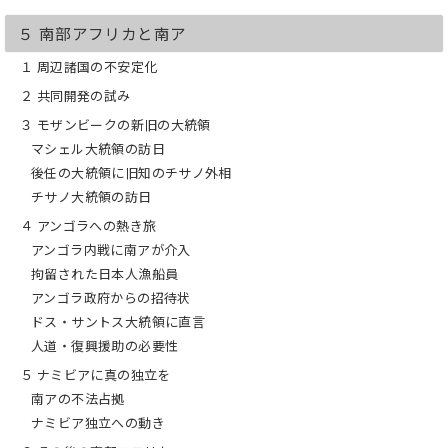
５ 南部アフリカと南ア
１ 周辺諸国の不安定化
２ 共同開発の試み
３ モザンビークの新旧の大統領
マシェル大統領の訪日
後任の大統領に旧知のチサノ外相
チサノ大統領の訪日
４ アンゴラへの熱き旅
アンゴラ内戦に南アが介入
拘留された日本人漁船員
アンゴラ政府からの招待状
ドス・サントス大統領に直言
人道・復興援助の必要性
５ ナミビアに真の独立を
南アの不法占拠
ナミビア独立への動き