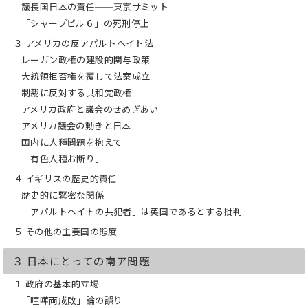
議長国日本の責任──東京サミット
「シャープビル６」の死刑停止
３ アメリカの反アパルトヘイト法
レーガン政権の建設的関与政策
大統領拒否権を覆して法案成立
制裁に反対する共和党政権
アメリカ政府と議会のせめぎあい
アメリカ議会の動きと日本
国内に人種問題を抱えて
「有色人種お断り」
４ イギリスの歴史的責任
歴史的に緊密な関係
「アパルトヘイトの共犯者」は英国であるとする批判
５ その他の主要国の態度
３ 日本にとっての南ア問題
１ 政府の基本的立場
「喧嘩両成敗」論の誤り