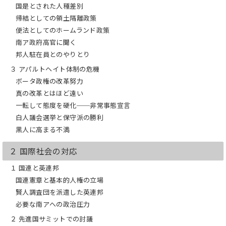
国是とされた人種差別
帰結としての領土隔離政策
便法としてのホームランド政策
南ア政府高官に聞く
邦人駐在員とのやりとり
３ アパルトヘイト体制の危機
ボータ政権の改革努力
真の改革とはほど遠い
一転して態度を硬化──非常事態宣言
白人議会選挙と保守派の勝利
黒人に高まる不満
２ 国際社会の対応
１ 国連と英連邦
国連憲章と基本的人権の立場
賢人調査団を派遣した英連邦
必要な南アへの政治圧力
２ 先進国サミットでの討議