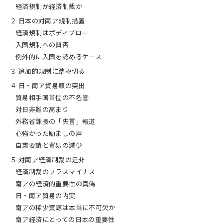
経済規制か経済制裁か
２ 日本の対南ア規制措置
経済規制はボディブロー
入国規制への賛否
例外的に入国を認めるケース
３ 追加的規制に踏み切る
４ 日・南ア貿易額の突出
貿易相手国首位の不名誉
対日非難の高まり
外務省課長の「失言」報道
心強かった励ましの声
自粛要請と貿易の減少
５ 対南ア経済制裁の是非
経済制裁のプラスマイナス
南アの経済的重要性の真偽
日・南ア貿易の内実
南アの稀少資源は本当に不可欠か
南ア経済にとっての日本の重要性