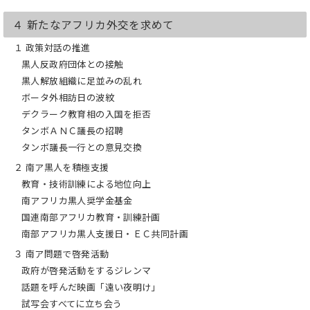
４ 新たなアフリカ外交を求めて
１ 政策対話の推進
黒人反政府団体との接触
黒人解放組織に足並みの乱れ
ボータ外相訪日の波紋
デクラーク教育相の入国を拒否
タンボＡＮＣ議長の招聘
タンボ議長一行との意見交換
２ 南ア黒人を積極支援
教育・技術訓練による地位向上
南アフリカ黒人奨学金基金
国連南部アフリカ教育・訓練計画
南部アフリカ黒人支援日・ＥＣ共同計画
３ 南ア問題で啓発活動
政府が啓発活動をするジレンマ
話題を呼んだ映画「遠い夜明け」
試写会すべてに立ち会う