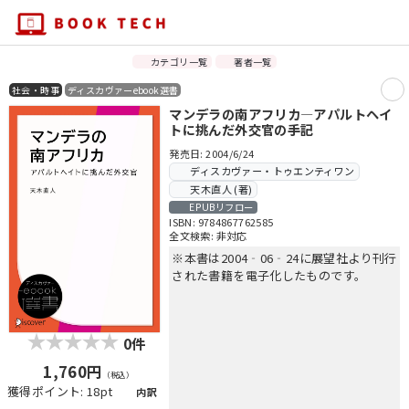
カテゴリ一覧
著者一覧
社会・時事
ディスカヴァーebook選書
マンデラの南アフリカ―アパルトヘイ
トに挑んだ外交官の手記
発売日: 2004/6/24
ディスカヴァー・トゥエンティワン
天木直人 (著)
EPUBリフロー
ISBN: 9784867762585
全文検索: 非対応
※本書は2004‐06‐24に展望社より刊行
された書籍を電子化したものです。
0件
1,760円
（税込）
獲得ポイント: 18pt
内訳