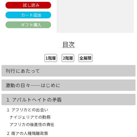
試し読み
カート追加
ギフト購入
目次
1階層
2階層
全展開
刊行にあたって
激動の日々──はじめに
１ アパルトヘイトの矛盾
１ アフリカとの出会い
ナイジェリアでの勤務
アフリカの後進性の責任
２ 南アの人種隔離政策