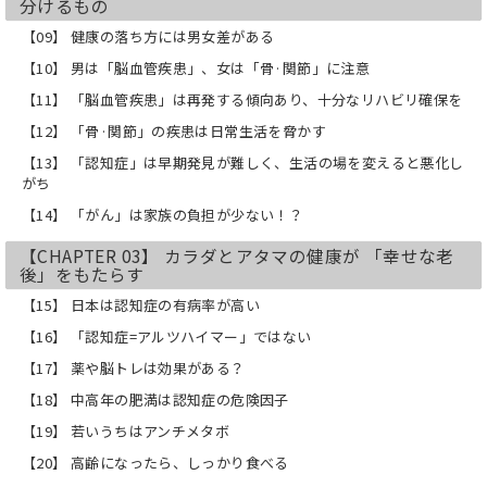
分けるもの
（DESIGN MY 100 YEARS）ためのデータ
ブックです。
【09】 健康の落ち方には男女差がある
【10】 男は「脳血管疾患」、女は「骨·関節」に注意
【本書の３大特徴】
１ いま知っておきたいトピックが、１
【11】 「脳血管疾患」は再発する傾向あり、十分なリハビリ確保を
項目見開き（チャート＋解説）で100項
目。チャートを見るだけでもわかる！
【12】 「骨·関節」の疾患は日常生活を脅かす
２ 高齢者医療・介護に関するデータ・
【13】 「認知症」は早期発見が難しく、生活の場を変えると悪化し
ファクトが１冊の本にまとまっているの
がち
で検索性にすぐれ、資料的価値が高い。
３ 巻末に、安宅和人氏（慶應義塾大学
【14】 「がん」は家族の負担が少ない！？
環境情報学部教授、ヤフー株式会社
【CHAPTER 03】 カラダとアタマの健康が 「幸せな老
CSO）、
後」をもたらす
遠矢純一郎氏（桜新町アーバンクリ
ニック院長）との対談を収録！
【15】 日本は認知症の有病率が高い
【16】 「認知症=アルツハイマー」ではない
【こんな方におすすめです】
・そろそろ自分や親の老後が気になって
【17】 薬や脳トレは効果がある？
きた人
・介護をビジネスにしたい人
【18】 中高年の肥満は認知症の危険因子
・高齢者医療にかかわっている行政、病
【19】 若いうちはアンチメタボ
院、事業者、NPOなどの関係者
【20】 高齢になったら、しっかり食べる