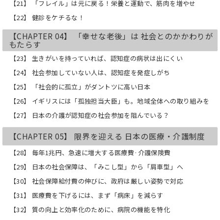
【21】 「フレイル」は元に戻る！栄養と運動で、筋肉を増やせ
【22】 健診をケチるな！
【CHAPTER 04】 「幸せな老後」は 社会とのかかわりが
もたらす
【23】 生きがいを持っていれば、認知症の病状は出にくい
【24】 社会参加していない人は、認知症を発症しがち
【25】 「社会的に孤立」がダントツに高い日本
【26】 イギリスには「孤独担当大臣」も。地域全体への取り組みを
【27】 日本の介護が認知症の社会参加を阻んでいる？
【CHAPTER 05】 限界を迎える 日本の医療・介護制度
【28】 毎年1兆円、急速に増大する医療費·介護保険費
【29】 日本の社会保障は、「みこし型」から「肩車型」へ
【30】 社会保障給付費の伸びに、政府は厳しい姿勢で対応
【31】 医療費を下げるには、まず「病床」を減らす
【32】 質の向上と効率化のために、病院の機能を特化