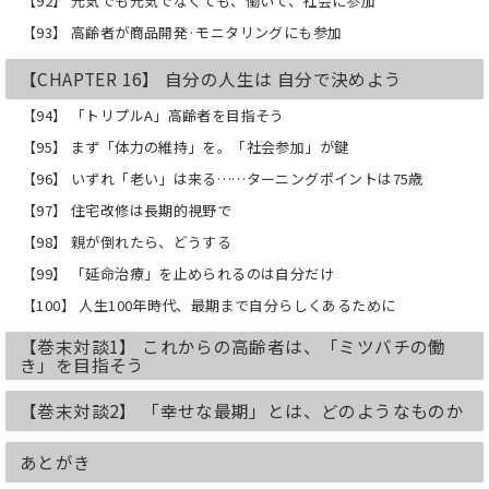
【92】 元気でも元気でなくても、働いて、社会に参加
【93】 高齢者が商品開発·モニタリングにも参加
【CHAPTER 16】 自分の人生は 自分で決めよう
【94】 「トリプルA」高齢者を目指そう
【95】 まず「体力の維持」を。「社会参加」が鍵
【96】 いずれ「老い」は来る……ターニングポイントは75歳
【97】 住宅改修は長期的視野で
【98】 親が倒れたら、どうする
【99】 「延命治療」を止められるのは自分だけ
【100】 人生100年時代、最期まで自分らしくあるために
【巻末対談1】 これからの高齢者は、「ミツバチの働
き」を目指そう
【巻末対談2】 「幸せな最期」とは、どのようなものか
あとがき