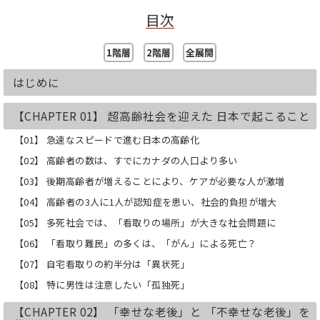
ほとんどの人は75歳までは元気ですが、
目次
75歳を境目に認知症や介護の問題が起こ
ってきます。
1階層
2階層
全展開
しかし、病院や高齢者・介護施設は早々
に満杯になることが予想されており、
はじめに
2035年には37万人もの方々が病院や高齢
者施設からあふれてしまう（「看取り難
【CHAPTER 01】 超高齢社会を迎えた 日本で起こること
民」になる）という衝撃的なデータもあ
ります。
【01】 急速なスピードで進む日本の高齢化
【02】 高齢者の数は、すでにカナダの人口より多い
つまり、私たちは75歳からの数年～10年
間をどこで、どのように過ごしたいのか
【03】 後期高齢者が増えることにより、ケアが必要な人が激増
を、いまから考えておく必要があるので
【04】 高齢者の3人に1人が認知症を患い、社会的負担が増大
す。
【05】 多死社会では、「看取りの場所」が大きな社会問題に
本書は、「今の介護・医療の制度はどう
なっているのか？」
【06】 「看取り難民」の多くは、「がん」による死亡？
「何が、医学的に、科学的に正しいとさ
【07】 自宅看取りの約半分は「異状死」
れているのか？」
「国内外の先進事例は？」などを踏まえ
【08】 特に男性は注意したい「孤独死」
て、
【CHAPTER 02】 「幸せな老後」と 「不幸せな老後」を
「自分の人生を自分でデザインする」