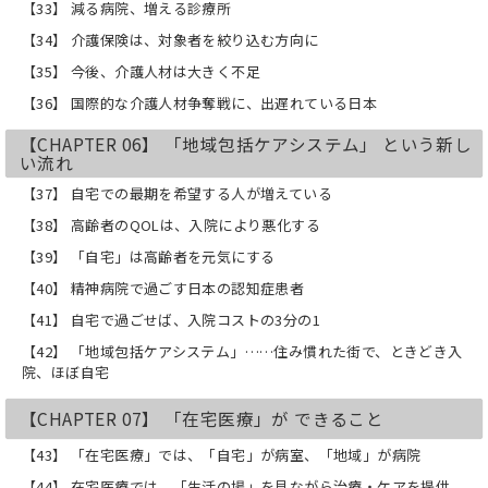
【33】 減る病院、増える診療所
【34】 介護保険は、対象者を絞り込む方向に
【35】 今後、介護人材は大きく不足
【36】 国際的な介護人材争奪戦に、出遅れている日本
【CHAPTER 06】 「地域包括ケアシステム」 という新し
い流れ
【37】 自宅での最期を希望する人が増えている
【38】 高齢者のQOLは、入院により悪化する
【39】 「自宅」は高齢者を元気にする
【40】 精神病院で過ごす日本の認知症患者
【41】 自宅で過ごせば、入院コストの3分の1
【42】 「地域包括ケアシステム」……住み慣れた街で、ときどき入
院、ほぼ自宅
【CHAPTER 07】 「在宅医療」が できること
【43】 「在宅医療」では、「自宅」が病室、「地域」が病院
【44】 在宅医療では、「生活の場」を見ながら治療・ケアを提供