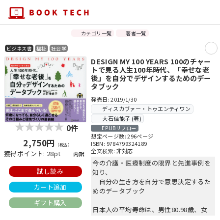
カテゴリ一覧
著者一覧
ビジネス書
福祉
社会学
DESIGN MY 100 YEARS 100のチャー
トで見る人生100年時代、「幸せな老
後」を自分でデザインするためのデー
タブック
発売日: 2019/1/30
ディスカヴァー・トゥエンティワン
大石佳能子 (著)
0件
EPUBリフロー
想定ページ数: 296ページ
2,750円
ISBN: 9784799324189
（税込）
全文検索: 非対応
獲得ポイント: 28pt
内訳
今の介護・医療制度の限界と先進事例を
試し読み
知り、
自分の生き方を自分で意思決定するた
カート追加
めのデータブック
ギフト購入
日本人の平均寿命は、男性80.98歳、女
性87.14歳（2017年）。