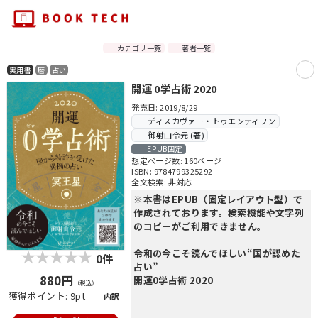
カテゴリ一覧
著者一覧
実用書
暦
占い
開運 0学占術 2020
発売日: 2019/8/29
ディスカヴァー・トゥエンティワン
御射山令元 (著)
EPUB固定
想定ページ数: 160ページ
ISBN: 9784799325292
全文検索: 非対応
※本書はEPUB（固定レイアウト型）で
作成されております。検索機能や文字列
のコピーがご利用できません。
令和の今こそ読んでほしい“国が認めた
0件
占い”
880円
開運0学占術 2020
（税込）
獲得ポイント: 9pt
内訳