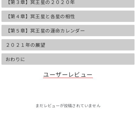
【第３章】冥王星の２０２０年
さまざまな有名占術のもとになっていま
す。
【第４章】冥王星と各星の相性
<2020年の運勢を収録>
★大運、社会運、ビジネス運、流行運
【第５章】冥王星の運命カレンダー
★全体運、金運、仕事運、健康運、恋愛
&結婚運、家庭運、人間関係運、
★各星との相性
２０２１年の展望
★幸せをもたらす行動、色、アイテム、
旅行先
おわりに
★相手の支配星別 幸せをもたらす贈り物
★運命カレンダー(2019年10月~2020年
ユーザーレビュー
12月の月運・日運)
★コラム 1．運気の波を活かした有名
人たち 2．星が教えるあのリーダーた
ちの手腕
3．星の性質が上手くかみ合ったカップ
ル 4.０学で見るライバル、仲間の相性
まだレビューが投稿されていません
は？
◆◇◆表紙カバーには、各星の2020年の
ラッキーカラーを使用しています。大切