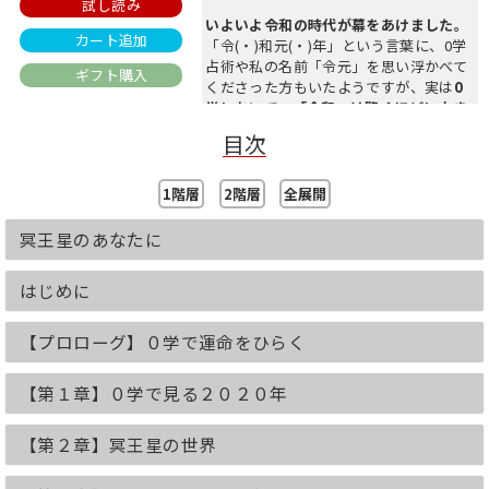
試し読み
いよいよ令和の時代が幕をあけました。
カート追加
「令(・)和元(・)年」という言葉に、0学
占術や私の名前「令元」を思い浮かべて
ギフト購入
くださった方もいたようですが、実は
0
学において、「令和」は驚くほどに大き
な意味
があります。令和の今こそ、ぜひ
目次
本書をご覧ください。
<国が認めた占い 0学占術>
1階層
2階層
全展開
数表や計算式によって「0星・」(ゼロス
ター)を割り出し、
冥王星のあなたに
運命グラフによって支配星ごとの運命を
導き出す方法で、
はじめに
国から特許を受けた
ほかに類を見ない異
例の占術です。
約80年前に開祖・御射山宇彦が、「四柱
【プロローグ】０学で運命をひらく
推命」「易」「気学」
「西洋占星術」「万年暦」などのさまざ
【第１章】０学で見る２０２０年
まな占術を研究し、膨大な鑑定例をもと
に生み出しました。
運命分析学の集大成ともいえる0学占術
【第２章】冥王星の世界
は、国内外の政財界から厚い信頼を寄せ
られ、