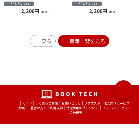
Starfish and the spider
EPUBリフロー
EPUBリフロー
2,200円
2,200円
（税込）
（税込）
戻る
書籍一覧を見る
ガイド
よくあるご質問
お問い合わせ
リクエスト
法人向けサービス
出版社・著者の方へ
利用規約
特定商取引法について
プライバシーポリシー
会社概要