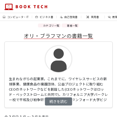
コンピュータ・IT
ビジネス書
自己啓発書
実用書
教
カテゴリ一覧
著者一覧
オリ・ブラフマンの書籍一覧
生まれながらの起業家。これまでに、ワイヤレスサービスの新
規事業、健康食品の擁護団体、公益プロジェクトに取り組む
CEOのネットワークなどを創設した(CEOネットワークはロッ
ド・ベックストロームと共同で)。カリフォルニア大学バークレ
ー校で平和及び紛争研究の学士号を、スタンフォード大学ビジ
続きを読む
ネススクールでMBAを取得。サンフランシスコ在住。
全
2
件中
1
件 〜
2
件を表示