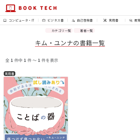
コンピュータ・IT
ビジネス書
自己啓発書
実用書
教
カテゴリ一覧
著者一覧
キム・ユンナの書籍一覧
全
1
件中
1
件 〜
1
件を表示
実用書